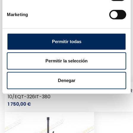
Marketing
Permitir todas
Démonte-Pneu De Base
Permitir la selección
10/LC810-380
Prix
927,54 €
Denegar
Démonte Pneu Automatique Avec Bras Articulée Et Res
10/EQT-326IT-380
Prix
1 750,00 €