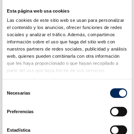
Esta página web usa cookies
Las cookies de este sitio web se usan para personalizar
el contenido y los anuncios, ofrecer funciones de redes
sociales y analizar el tráfico. Además, compartimos
información sobre el uso que haga del sitio web con
nuestros partners de redes sociales, publicidad y análisis
web, quienes pueden combinarla con otra información
que les haya proporcionado o que hayan recopilado a
partir del uso que haya hecho de sus servicios.
Bras Droit Aide LC810 Idéal
10/PL230
Selección
Prix
450,00 €
Necesarias
de
consentimiento
Preferencias
Estadística