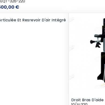
/EQT-326-220
Prix
500,00 €
iculée Et Resrevoir D'air Intégré
Droit Bras D'aide
10/AL320