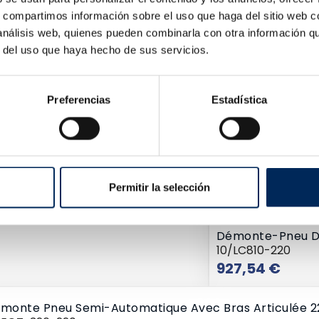
s, compartimos información sobre el uso que haga del sitio web 
iculée Et Resrevoir D'air Intégré
 análisis web, quienes pueden combinarla con otra información q
r del uso que haya hecho de sus servicios.
Preferencias
Estadística
Permitir la selección
Démonte-Pneu D
10/LC810-220
Prix
927,54 €
monte Pneu Semi-Automatique Avec Bras Articulée 2