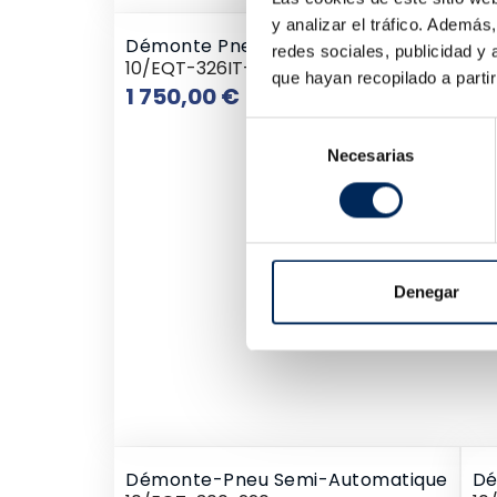
y analizar el tráfico. Ademá
Démonte Pneu Automatique Avec Bras Art
redes sociales, publicidad y
10/EQT-326IT-380
que hayan recopilado a parti
Prix
1 750,00 €
Selección
Necesarias
de
consentimiento
Denegar
Démonte-Pneu Semi-Automatique
Dé