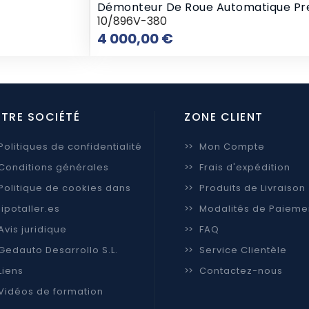
Démonteur De Roue Automatique P
10/896V-380
Prix
4 000,00 €
TRE SOCIÉTÉ
ZONE CLIENT
Politiques de confidentialité
>>
Mon Compte
Conditions générales
>>
Frais d'expédition
Politique de cookies dans
>>
Produits de Livraison
ipotaller.es
>>
Modalités de Paieme
Avis juridique
>>
FAQ
Gedauto Desarrollo S.L.
>>
Service Clientèle
Liens
>>
Contactez-nous
Vidéos de formation