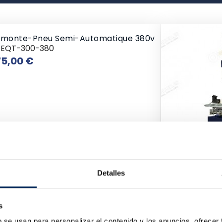
monte-Pneu Semi-Automatique 380v
/EQT-300-380
Prix
5,00 €
Detalles
Démonte-Pne
10/LC810-380
Pr
927,54 €
s
b se usan para personalizar el contenido y los anuncios, ofrecer