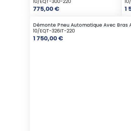
10/EQT-300-220
10
Prix
775,00 €
1 
Démonte Pneu Automatique Avec Bras Art
10/EQT-326IT-220
Prix
1 750,00 €