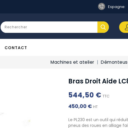
Espagne:
CONTACT
Machines et atelier
Démonteuse
Bras Droit Aide LC
544,50 €
TTC
450,00 €
HT
Le PL230 est un outil qui rédu
pneus des roues en alliage fai