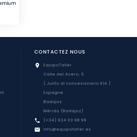
remium
CONTACTEZ NOUS
EquipoTaller

Calle del Acero, 5
( Junto al concesionario KIA )
nt
Espagne
Badajoz
Mérida (Badajoz)
(+34) 924 03 98 99

info@equipotaller.es
