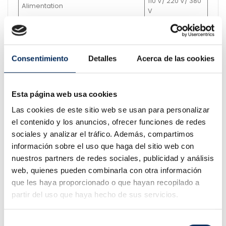
110 V/ 220 V/ 380
Alimentation
V
Puissance
0.75/1.1 Kw
Un extérieur
10-18 "
Consentimiento
Detalles
Acerca de las cookies
Nail intérieur
12-21 "
Le diamètre maximal du
960 mm
pneumatique
Esta página web usa cookies
Vitesse de rotation table tournante
6.5 rpm
Las cookies de este sitio web se usan para personalizar
Largeur de roue
3-12 "
el contenido y los anuncios, ofrecer funciones de redes
sociales y analizar el tráfico. Además, compartimos
Pression de service
8-10 bar
información sobre el uso que haga del sitio web con
Niveau de bruit
≤ 70 db(A)
nuestros partners de redes sociales, publicidad y análisis
web, quienes pueden combinarla con otra información
Poids
207 Kg
que les haya proporcionado o que hayan recopilado a
partir del uso que haya hecho de sus servicios.
PRODUITS CONNEXES
Selección