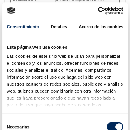
recommandée
entretien et interventions
sous véhicule
Conditions d'installation
Consentimiento
Detalles
Acerca de las cookies
L'installation de ce pont élévateur doit être réalisée sur un
sol parfaitement plat et avec les moyens adaptés pour le
déchargement et la manutention d'équipements lourds.
Esta página web usa cookies
Le pont élévateur est livré sans huile hydraulique. Il sera
Las cookies de este sitio web se usan para personalizar
donc nécessaire d'ajouter l'huile appropriée lors de
el contenido y los anuncios, ofrecer funciones de redes
l'installation et de la mise en service.
sociales y analizar el tráfico. Además, compartimos
Pont élévateur à 2 colonnes 220V pour
información sobre el uso que haga del sitio web con
améliorer la productivité de votre
atelier
nuestros partners de redes sociales, publicidad y análisis
web, quienes pueden combinarla con otra información
Le
EQT-4.0-2DE-220
est une solution professionnelle
que les haya proporcionado o que hayan recopilado a
destinée aux ateliers qui recherchent un équipement
partir del uso que haya hecho de sus servicios.
robuste, sûr et performant pour lever des véhicules
jusqu'à
4 tonnes
.
Son alimentation en
220V
, son système électro-
Selección
hydraulique, son déverrouillage automatique et ses
Necesarias
de