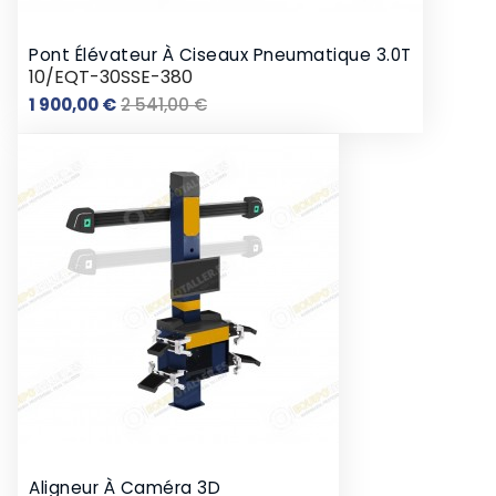
Pont Élévateur À Ciseaux Pneumatique 3.0T
10/EQT-30SSE-380
Prix
Prix
1 900,00 €
2 541,00 €
de
base
Aligneur À Caméra 3D