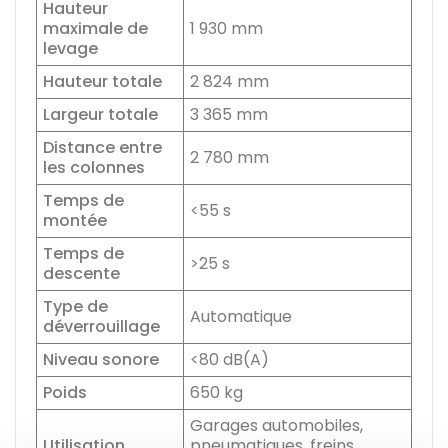
Hauteur
maximale de
1 930 mm
levage
Hauteur totale
2 824 mm
Largeur totale
3 365 mm
Distance entre
2 780 mm
les colonnes
Temps de
<55 s
montée
Temps de
>25 s
descente
Type de
Automatique
déverrouillage
Niveau sonore
<80 dB(A)
Poids
650 kg
Garages automobiles,
Utilisation
pneumatiques, freins,