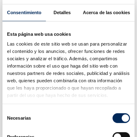
Pont Élévateur Mobile Simple Ciseaux 3 Tonnes
10/EQT-B30M-220
Consentimiento
Detalles
Acerca de las cookies
Prix
1 350,00 €
Esta página web usa cookies
Las cookies de este sitio web se usan para personalizar
el contenido y los anuncios, ofrecer funciones de redes
sociales y analizar el tráfico. Además, compartimos
información sobre el uso que haga del sitio web con
nuestros partners de redes sociales, publicidad y análisis
web, quienes pueden combinarla con otra información
que les haya proporcionado o que hayan recopilado a
partir del uso que haya hecho de sus servicios.
Selección
Necesarias
de
Cric De Levage Central 3T
consentimiento
10/EQT-XT-3A
Prix
690,00 €
Preferencias