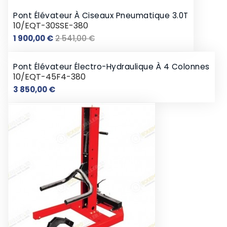
Pont Élévateur À Ciseaux Pneumatique 3.0T
10/EQT-30SSE-380
Prix
Prix
1 900,00 €
2 541,00 €
de
base
Pont Élévateur Électro-Hydraulique À 4 Colonnes
10/EQT-45F4-380
Prix
3 850,00 €