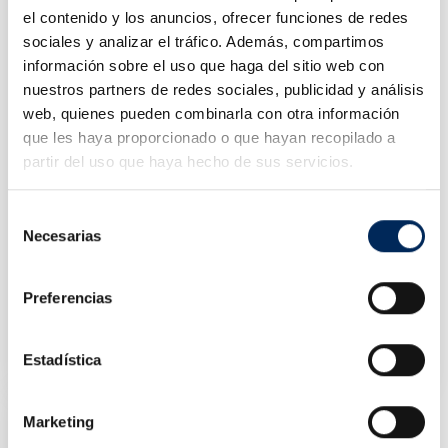
el contenido y los anuncios, ofrecer funciones de redes
sociales y analizar el tráfico. Además, compartimos
información sobre el uso que haga del sitio web con
nuestros partners de redes sociales, publicidad y análisis
web, quienes pueden combinarla con otra información
que les haya proporcionado o que hayan recopilado a
partir del uso que haya hecho de sus servicios.
Selección
Necesarias
de
consentimiento
Preferencias
Pont Élévateur À Ciseaux Hors Sol 3 Tonnes 380V
10/EQT-40SLE-380
Estadística
Prix
2 850,00 €
Marketing