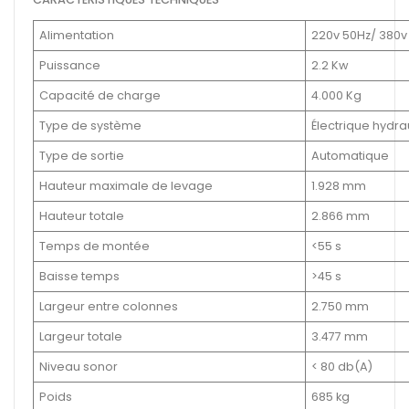
Alimentation
220v 50Hz/ 380v
Puissance
2.2 Kw
Capacité de charge
4.000 Kg
Type de système
Électrique hydra
Type de sortie
Automatique
Hauteur maximale de levage
1.928 mm
Hauteur totale
2.866 mm
Temps de montée
<55 s
Baisse temps
>45 s
Largeur entre colonnes
2.750 mm
Largeur totale
3.477 mm
Niveau sonor
< 80 db(A)
Poids
685 kg