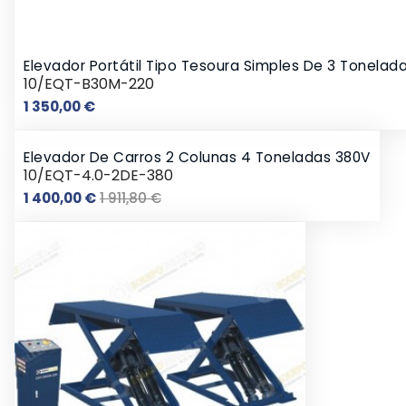
Elevador Portátil Tipo Tesoura Simples De 3 Tonelad
10/EQT-B30M-220
Preço
1 350,00 €
Elevador De Carros 2 Colunas 4 Toneladas 380V
10/EQT-4.0-2DE-380
Preço
Preço
1 400,00 €
1 911,80 €
normal