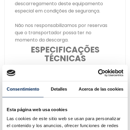
descarregamento deste equipamento
especial em condições de segurança.
Não nos responsabilizamos por reservas
que o transportador possa ter no
momento da descarga.
ESPECIFICAÇÕES
TÉCNICAS
2.2 kW
2.824
3.365
650 kg
4.000 kg
220v
1.930
Consentimiento
Detalles
Acerca de las cookies
mm
mm
50Hz
mm
Esta página web usa cookies
PRODUTOS RELACIONADOS
Las cookies de este sitio web se usan para personalizar
el contenido y los anuncios, ofrecer funciones de redes