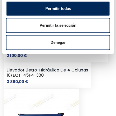
Permitir todas
Permitir la selección
Denegar
Elevador De Carros 2 Colunas 4 Toneladas 220v
10/EQT-240C-E-220
Preço
2 100,00 €
Elevador Eletro-Hidráulico De 4 Colunas
10/EQT-45F4-380
Preço
3 850,00 €