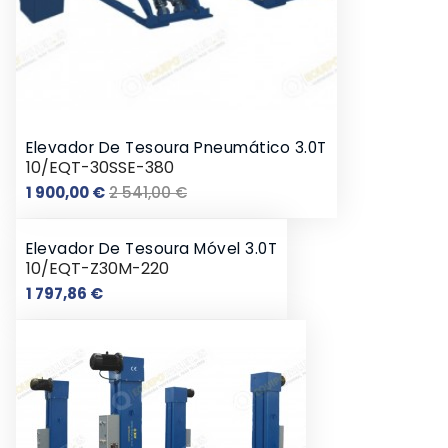
Elevador De Tesoura Pneumático 3.0T
10/EQT-30SSE-380
Preço
Preço
1 900,00 €
2 541,00 €
normal
Elevador De Tesoura Móvel 3.0T
10/EQT-Z30M-220
Preço
1 797,86 €