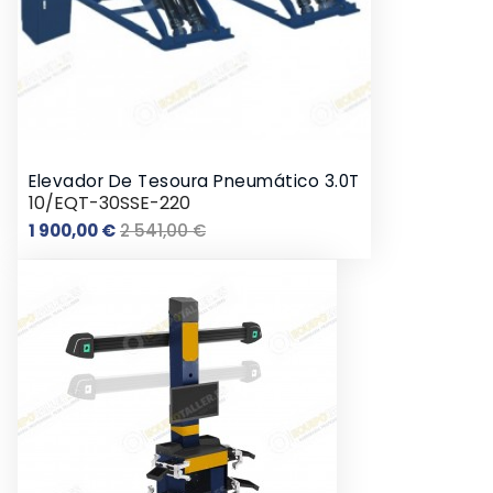
Elevador De Tesoura Pneumático 3.0T
10/EQT-30SSE-220
Preço
Preço
1 900,00 €
2 541,00 €
normal