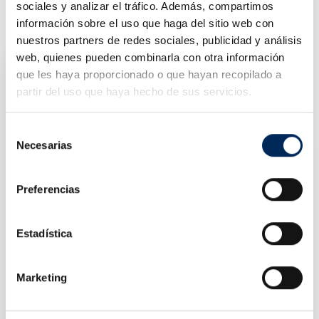
sociales y analizar el tráfico. Además, compartimos
información sobre el uso que haga del sitio web con
PRODUTOS SIMILARES
nuestros partners de redes sociales, publicidad y análisis
web, quienes pueden combinarla con otra información
que les haya proporcionado o que hayan recopilado a
Elevador De 1 Coluna 2,5 Toneladas
partir del uso que haya hecho de sus servicios.
10/EQT-S2.5T-220
Preço
2 622,00 €
Selección
Necesarias
de
consentimiento
Preferencias
Estadística
Marketing