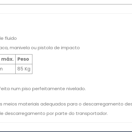
e fluido
raca, manivela ou pistola de impacto
a máx.
Peso
m
85 Kg
eita num piso perfeitamente nivelado.
 os meios materiais adequados para o descarregamento de
 de descarregamento por parte do transportador.