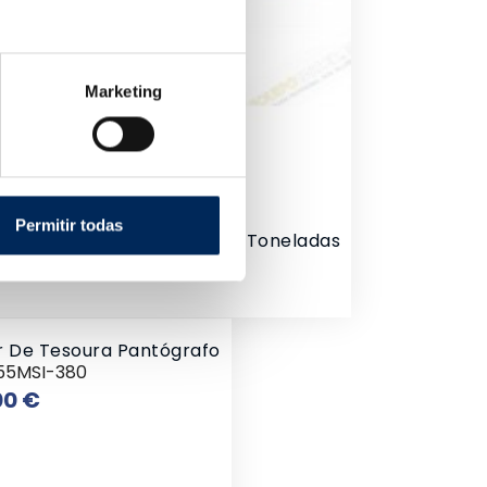
Marketing
Permitir todas
l Tipo Tesoura Simples De 3 Toneladas
0
ço
r De Tesoura Pantógrafo
55MSI-380
Preço
00 €