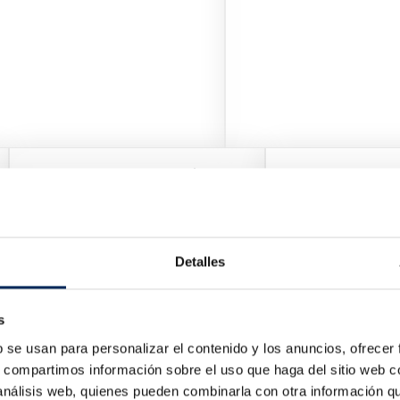
Elevador De Tesoura Móvel 3.0T
10/EQT-Z30M-220
Preço
1 797,86 €
Detalles
s
b se usan para personalizar el contenido y los anuncios, ofrecer
s, compartimos información sobre el uso que haga del sitio web 
 análisis web, quienes pueden combinarla con otra información q