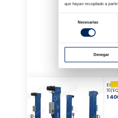
que hayan recopilado a parti
Selección
Necesarias
de
consentimiento
Denegar
Elev
10/E
1 40