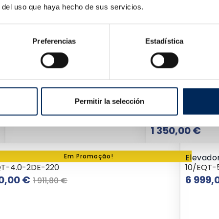
r del uso que haya hecho de sus servicios.
Preferencias
Estadística
Permitir la selección
Elevador Portáti
10/EQT-B30M-22
Pre
1 350,00 €
ador De Carros 2 Colunas 4 Toneladas 220V
Em Promoção!
Elevado
QT-4.0-2DE-220
10/EQT-
Preço
Preço
0,00 €
6 999,
1 911,80 €
normal