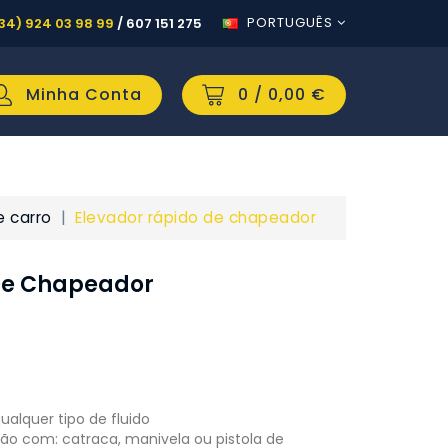
PORTUGUÊS
34) 924 03 98 99
/
607 151 275
Minha Conta
0
/ 0,00 €
e carro
Elevador rápido de chapeador
De Chapeador
alquer tipo de fluido
ção com: catraca, manivela ou pistola de