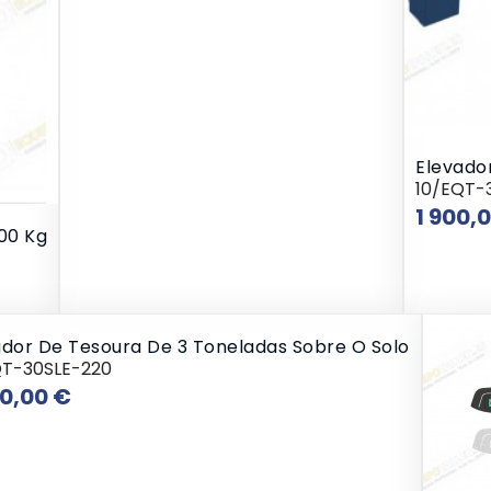
Elevado
10/EQT-
1 900,
500 Kg
ador De Tesoura De 3 Toneladas Sobre O Solo
QT-30SLE-220
Preço
50,00 €