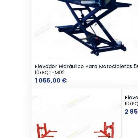
Elevador Hidráulico Para Motocicletas 
10/EQT-M02
Preço
1 056,00 €
Elev
10/E
2 8