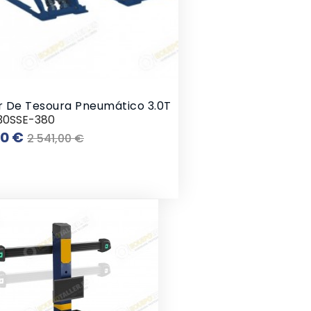
r De Tesoura Pneumático 3.0T
30SSE-380
Preço
Preço
00 €
2 541,00 €
normal