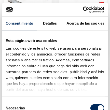
Consentimiento
Detalles
Acerca de las cookies
Esta página web usa cookies
Rampe De Chargement Véhicule ATV
Rampe En Acier Pour Véhicule De 3 Tonnes
10/TRT7502
10/TRD2003
Las cookies de este sitio web se usan para personalizar
Prix
Prix
82,62 €
49,37 €
el contenido y los anuncios, ofrecer funciones de redes
sociales y analizar el tráfico. Además, compartimos
información sobre el uso que haga del sitio web con
nuestros partners de redes sociales, publicidad y análisis
web, quienes pueden combinarla con otra información
que les haya proporcionado o que hayan recopilado a
partir del uso que haya hecho de sus servicios.
Selección
Necesarias
de