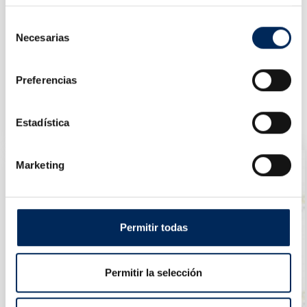
Selección
Necesarias
de
consentimiento
Preferencias
Jeu Plusieurs Outils Et La Lampe LED
10/TBRT1313
Estadística
Prix
40,18 €
Marketing
Permitir todas
Permitir la selección