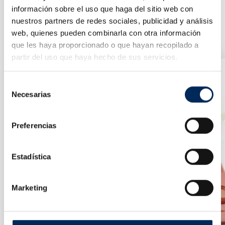
información sobre el uso que haga del sitio web con
nuestros partners de redes sociales, publicidad y análisis
Cabrestante De Acero 1.360 Kg
10/TRT1301C
web, quienes pueden combinarla con otra información
Precio
41,83 €
que les haya proporcionado o que hayan recopilado a
partir del uso que haya hecho de sus servicios.
Selección
Necesarias
de
consentimiento
Preferencias
Estadística
Marketing