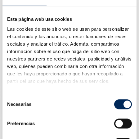
Esta página web usa cookies
Las cookies de este sitio web se usan para personalizar
el contenido y los anuncios, ofrecer funciones de redes
sociales y analizar el tráfico. Además, compartimos
información sobre el uso que haga del sitio web con
nuestros partners de redes sociales, publicidad y análisis
web, quienes pueden combinarla con otra información
Elevador De Estacionamento
que les haya proporcionado o que hayan recopilado a
10/EQT-1127A
partir del uso que haya hecho de sus servicios.
Preço
3 500,00 €
Selección
Elevador De Carros 2 Colunas 4 Toneladas 220V
Necesarias
de
10/EQT-4.0-2DE-220
consentimiento
Preço
Preço
1 400,00 €
1 911,80 €
normal
Preferencias
Elevador De Tesoura Sobre O Solo
10/EQT-30SLE-380