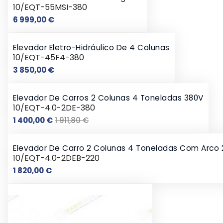
10/EQT-55MSI-380
Preço
6 999,00 €
Elevador Eletro-Hidráulico De 4 Colunas
10/EQT-45F4-380
Preço
3 850,00 €
Elevador De Carros 2 Colunas 4 Toneladas 380V
10/EQT-4.0-2DE-380
Preço
Preço
1 400,00 €
1 911,80 €
normal
Elevador De Carro 2 Colunas 4 Toneladas Com Arco
10/EQT-4.0-2DEB-220
Preço
1 820,00 €