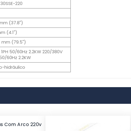
30SSE-220
mm (37.8")
mm (4.1")
 mm (79.5")
 1PH 50/60Hz 2.2KW 220/380V
50/60Hz 2.2KW
ro-hidráulico
as Com Arco 220v