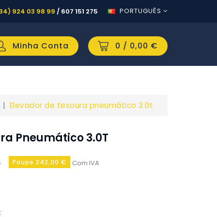
PORTUGUÊS
34) 924 03 98 99
/
607 151 275
Minha Conta
0
/ 0,00 €
Elevador de tesoura pneumático 3.0t
ura Pneumático 3.0T
Poupe 242,00 €
Com IVA
€
: