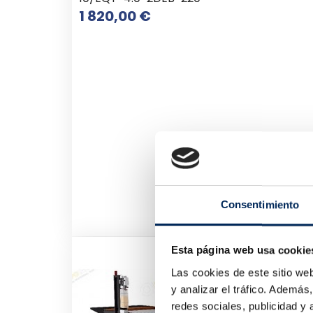
Preço
1 820,00 €
Consentimiento
Esta página web usa cookie
Eleva
10/E
Las cookies de este sitio we
3 8
y analizar el tráfico. Ademá
redes sociales, publicidad y