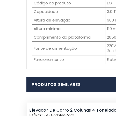
Código do produto
EQT-
Capacidade
3.0 T
Altura de elevação
960 
Altura mínima
110 
Comprimento da plataforma
2050
220V
Fonte de alimentação
3PH 
Funcionamento
Elet
PRODUTOS SIMILARES
Elevador De Carro 2 Colunas 4 Tonelad
10/EQT-4.0-2DEB-220