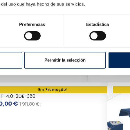
r del uso que haya hecho de sus servicios.
Preferencias
Estadística
Permitir la selección
ador De Carros 2 Colunas 4 Toneladas 380V
Em Promoção!
QT-4.0-2DE-380
Preço
Preço
0,00 €
1 911,80 €
normal