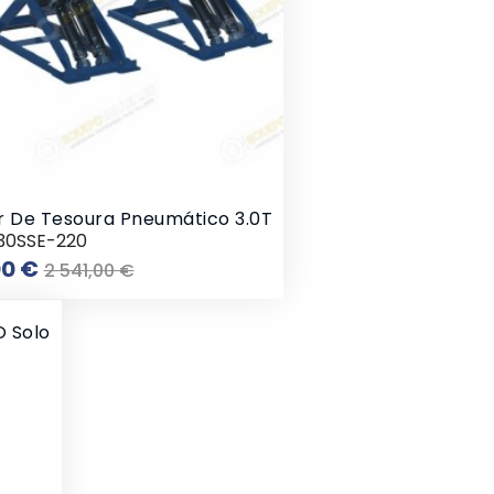
r De Tesoura Pneumático 3.0T
30SSE-220
Preço
Preço
00 €
2 541,00 €
normal
O Solo