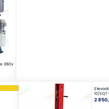
as 380v
das 220V
Elevad
10/EQT
2 850