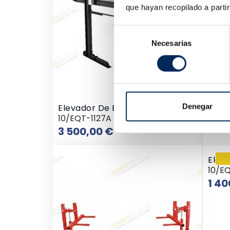
que hayan recopilado a parti
Selección
Necesarias
de
consentimiento
Denegar
Elevador De Estacionamento
10/EQT-1127A
Preço
3 500,00 €
Elev
10/E
1 40