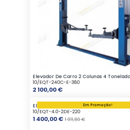
Elevador De Carro 2 Colunas 4 Tonelad
10/EQT-240C-E-380
Preço
2 100,00 €
Elevador De Carros 2 Colunas 4 Tonela
Em Promoção!
10/EQT-4.0-2DE-220
Preço
Preço
1 400,00 €
1 911,80 €
normal