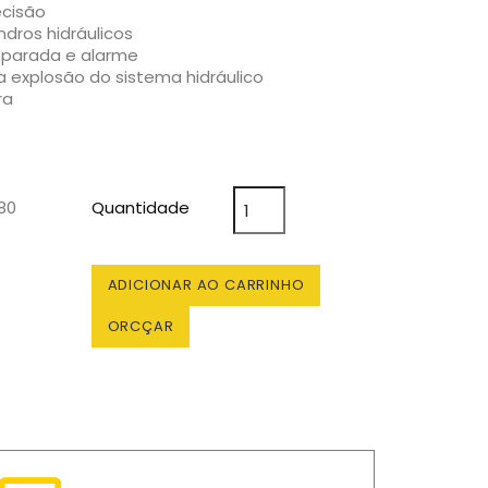
ecisão
ndros hidráulicos
 parada e alarme
a explosão do sistema hidráulico
ra
80
Quantidade
ADICIONAR AO CARRINHO
ORCÇAR