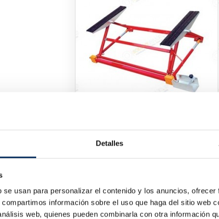
Elevador Rápido De Chapeador
10/TAL15001
Detalles
Preço
399,00 €
s
dor Eletro-Hidráulico De 4 Colunas
Elevador De Te
QT-45F4-380
10/EQT-30SB-22
b se usan para personalizar el contenido y los anuncios, ofrecer
Preço
Pr
50,00 €
2 455,00 €
s, compartimos información sobre el uso que haga del sitio web 
 análisis web, quienes pueden combinarla con otra información q