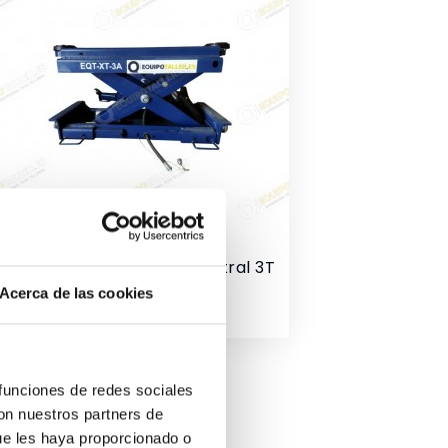
Macaco De Elevação Central 3T
10/EQT-XT-3A
Acerca de las cookies
Preço
690,00 €
soura Embutido
0
 funciones de redes sociales
eço
con nuestros partners de
ue les haya proporcionado o