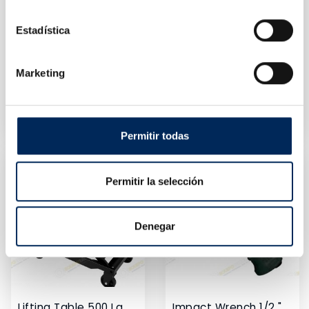
Estadística
Marketing
Support Of Motorcycles Back 200 Kg
Arm Bodybuilder Shooting
10/TRF45502
10/TW10002
Price
Price
€27.39
€995.00
Permitir todas
Permitir la selección
Denegar
Lifting Table 500 Lg
Impact Wrench 1/2 " IRIMO