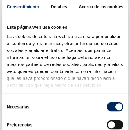
Consentimiento
Detalles
Acerca de las cookies
Esta página web usa cookies
Las cookies de este sitio web se usan para personalizar
el contenido y los anuncios, ofrecer funciones de redes
sociales y analizar el tráfico. Además, compartimos
información sobre el uso que haga del sitio web con
nuestros partners de redes sociales, publicidad y análisis
web, quienes pueden combinarla con otra información
Workshop Flashlight With LED
Checker Trailer Socket DIN / ISO 1724
que les haya proporcionado o que hayan recopilado a
0/39-L-FLEX-1
0/39-BELT127
partir del uso que haya hecho de sus servicios.
Price
Price
€35.70
€121.52
Selección
Necesarias
de
consentimiento
Preferencias