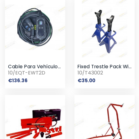
Cable Para Vehículos Eléctricos Enchufe Schuko
Fixed Trestle Pack With Ratchet
10/EQT-EWT2D
10/T43002
Price
Price
€136.36
€35.00