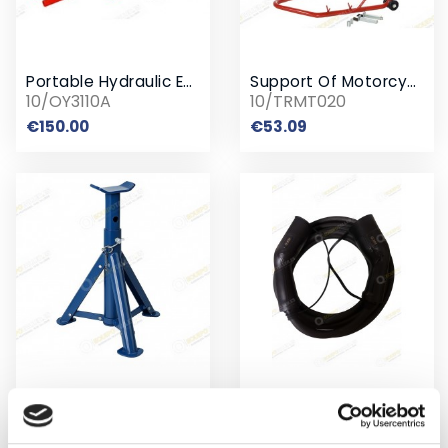
Portable Hydraulic Equipment 10 Ton
Support Of Motorcycles Front 400 Kg
10/OY3110A
10/TRMT020
Price
Price
€150.00
€53.09
Pack Trestle Folding
Cable De Carga
10/T43004
10/EQT-EWT2T2
Price
Price
€15.54
€150.00