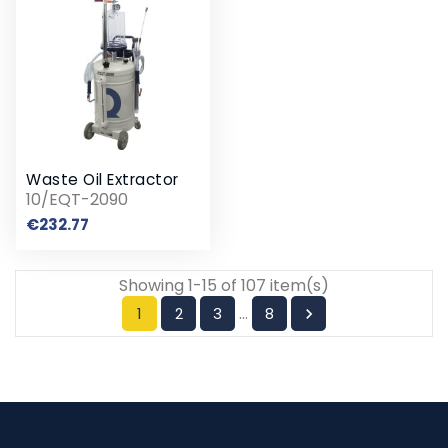
Waste Oil Extractor
10/EQT-2090
Price
€232.77
Showing 1-15 of 107 item(s)
…
1
2
3
8
