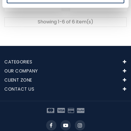
Price
Price
€66.68
€380.00
Showing 1-6 of 6 item(s)
CATEGORIES
OUR COMPANY
CLIENT ZONE
CONTACT US