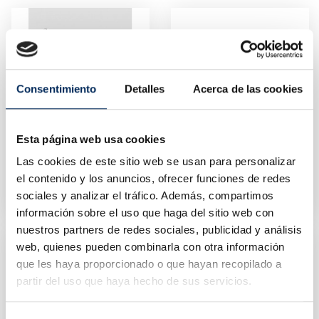
Consentimiento
Detalles
Acerca de las cookies
Esta página web usa cookies
Las cookies de este sitio web se usan para personalizar
Tool Trolley With Drawer
Copy Of Tray Workpiece
el contenido y los anuncios, ofrecer funciones de redes
10/TC301-2-X
10/EQT-C300
sociales y analizar el tráfico. Además, compartimos
Price
Price
€104.44
€72.41
información sobre el uso que haga del sitio web con
nuestros partners de redes sociales, publicidad y análisis
web, quienes pueden combinarla con otra información
que les haya proporcionado o que hayan recopilado a
partir del uso que haya hecho de sus servicios.