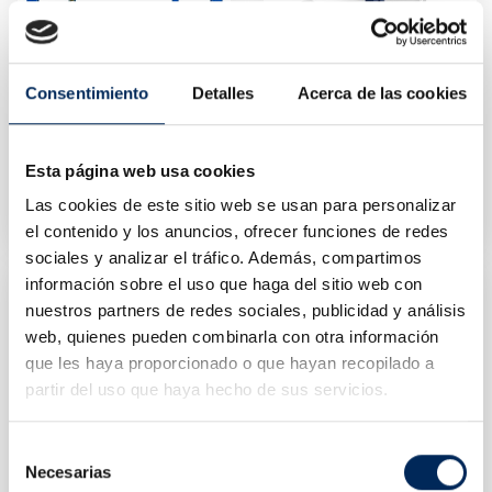
Consentimiento
Detalles
Acerca de las cookies
4-Post Electro-Hydraulic Lift
3D Camera Wheel Aligner
Esta página web usa cookies
10/EQT-45F4-380
10/A750
Las cookies de este sitio web se usan para personalizar
Price
Price
€3,850.00
€7,479.93
el contenido y los anuncios, ofrecer funciones de redes
sociales y analizar el tráfico. Además, compartimos
información sobre el uso que haga del sitio web con
nuestros partners de redes sociales, publicidad y análisis
web, quienes pueden combinarla con otra información
que les haya proporcionado o que hayan recopilado a
partir del uso que haya hecho de sus servicios.
Selección
Necesarias
de