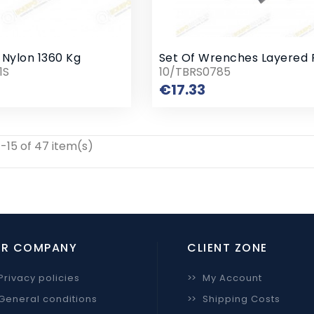
 Nylon 1360 Kg
1S
10/TBRS0785
Price
Price
€17.33
-15 of 47 item(s)
R COMPANY
CLIENT ZONE
Privacy policies
>>
My Account
General conditions
>>
Shipping Costs