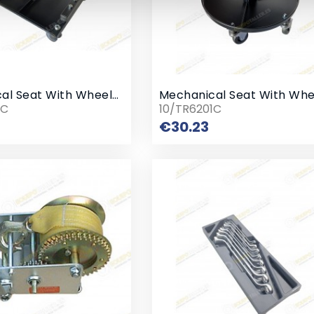
Mechanical Seat With Wheels Not Adjustable
Mechanical Seat With Whe
0C
10/TR6201C
Price
Price
€30.23