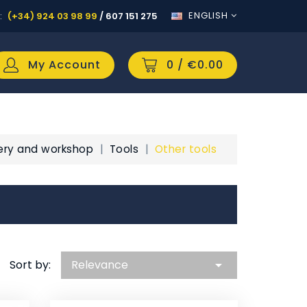
ENGLISH
:
(+34) 924 03 98 99
/
607 151 275
My Account
0
/ €0.00
ery and workshop
Tools
Other tools
Sort by:
Relevance
