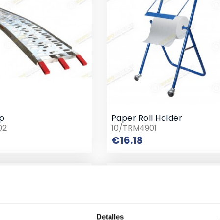
p
Paper Roll Holder
02
10/TRM4901
Price
Price
€16.18
Detalles