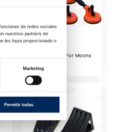
 funciones de redes sociales
con nuestros partners de
ue les haya proporcionado o
Pack Of Suckers For Moons
0/39-BBS150
Price
€79.00
Marketing
Permitir todas