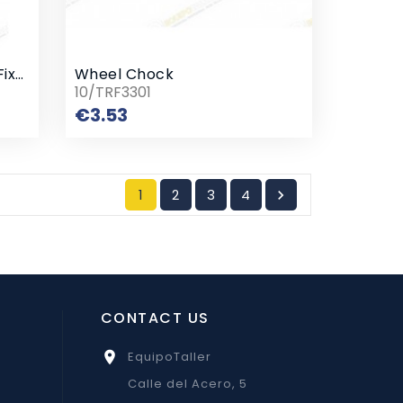
Set Of Wrenches Layered Fixed
Wheel Chock
10/TRF3301
Price
€3.53
1
2
3
4

CONTACT US
EquipoTaller

Calle del Acero, 5