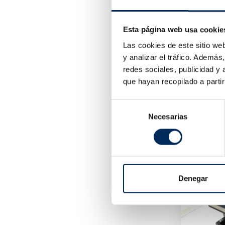
Esta página web usa cookie
Las cookies de este sitio we
y analizar el tráfico. Ademá
redes sociales, publicidad y
que hayan recopilado a parti
Pack Keys
0/39-BE6
Selección
€98.50
Necesarias
de
consentimiento
Denegar