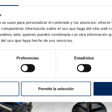
s
b se usan para personalizar el contenido y los anuncios, ofrecer
s, compartimos información sobre el uso que haga del sitio web 
 análisis web, quienes pueden combinarla con otra información q
r del uso que haya hecho de sus servicios.
 For Filter Bowl
Key Torque Of Shot
30
0/39-7445-60
Price
Price
€130.00
Preferencias
Estadística
Permitir la selección