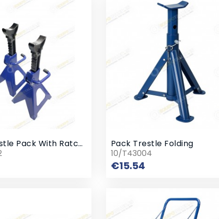
Fixed Trestle Pack With Ratchet
Pack Trestle Folding
2
10/T43004
Price
Price
€15.54