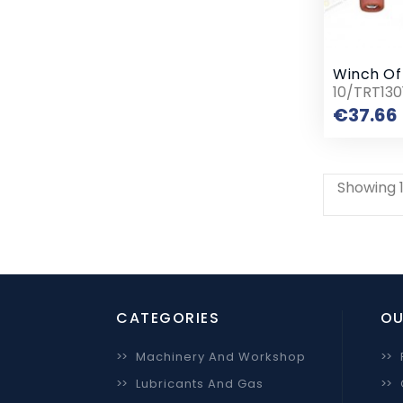
Winch Of
10/TRT130
€37.66
Showing 1
CATEGORIES
OU
>>
Machinery And Workshop
>>
>>
Lubricants And Gas
>>