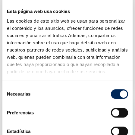
Esta página web usa cookies
Las cookies de este sitio web se usan para personalizar
el contenido y los anuncios, ofrecer funciones de redes
sociales y analizar el tráfico. Además, compartimos
información sobre el uso que haga del sitio web con
nuestros partners de redes sociales, publicidad y análisis
web, quienes pueden combinarla con otra información
que les haya proporcionado o que hayan recopilado a
Two-Post Car Lift 4 Tons 220V
Two-Post Car Lift 4 Tons 380V
partir del uso que haya hecho de sus servicios.
10/EQT-4.0-2DE-220
10/EQT-4.0-2DE-380
Price
Price
€1,400.00
€1,400.00
Selección
Necesarias
de
consentimiento
Preferencias
Estadística