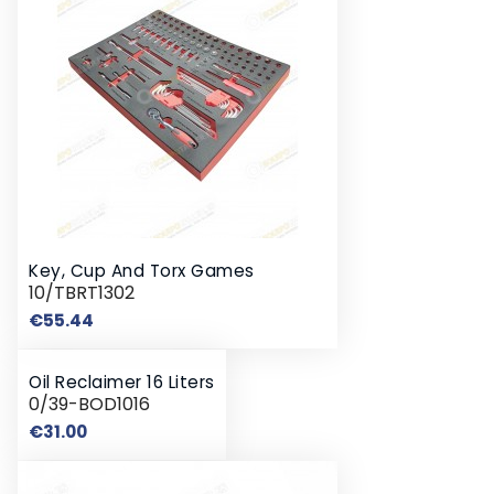
Key, Cup And Torx Games
10/TBRT1302
Price
€55.44
Oil Reclaimer 16 Liters
0/39-BOD1016
Price
€31.00