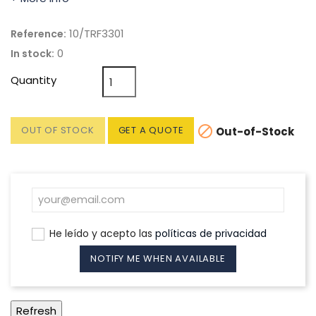
10/TRF3301
Reference:
0
In stock:
Quantity

OUT OF STOCK
GET A QUOTE
Out-of-Stock
He leído y acepto las
políticas de privacidad
NOTIFY ME WHEN AVAILABLE