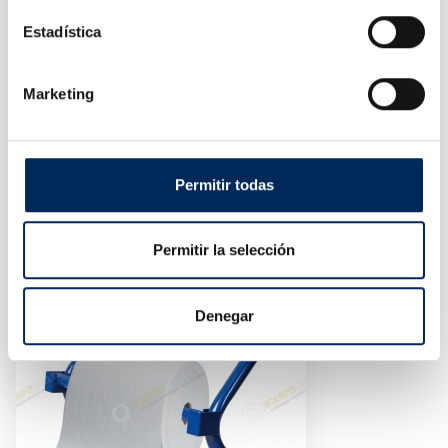
Estadística
Marketing
Pack Keys For Filter Bowl
Permitir todas
0/39-BE630
Price
€98.50
Permitir la selección
Denegar