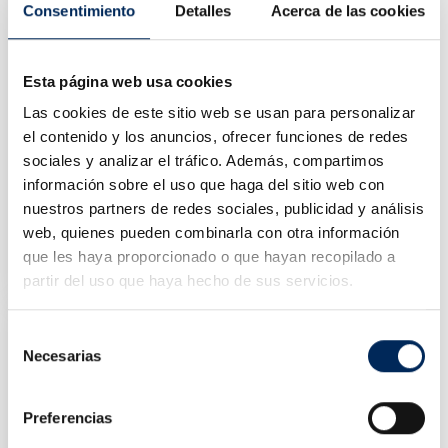
Consentimiento
Detalles
Acerca de las cookies
Esta página web usa cookies
Las cookies de este sitio web se usan para personalizar
el contenido y los anuncios, ofrecer funciones de redes
sociales y analizar el tráfico. Además, compartimos
información sobre el uso que haga del sitio web con
nuestros partners de redes sociales, publicidad y análisis
500 Kg. Bridge Cranes
web, quienes pueden combinarla con otra información
10/OY5203
que les haya proporcionado o que hayan recopilado a
Price
€28.00
partir del uso que haya hecho de sus servicios.
Selección
Necesarias
de
consentimiento
Preferencias