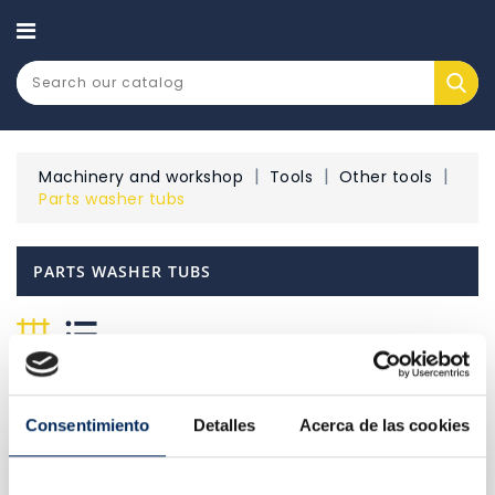
CATEGORY
Machinery and workshop
Tools
Other tools
Parts washer tubs
PARTS WASHER TUBS
There are 3 products.
Relevance

Consentimiento
Detalles
Acerca de las cookies