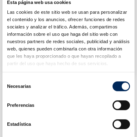
Esta página web usa cookies
Las cookies de este sitio web se usan para personalizar
el contenido y los anuncios, ofrecer funciones de redes
sociales y analizar el tráfico. Además, compartimos
información sobre el uso que haga del sitio web con
nuestros partners de redes sociales, publicidad y análisis
web, quienes pueden combinarla con otra información
Tray Clean Parts With Wheels
Pressure Washer With Sand SANDBLASTER For Table
que les haya proporcionado o que hayan recopilado a
10/TRG4001-20M
10/TRG4092
partir del uso que haya hecho de sus servicios.
Price
Price
€148.40
€80.00
Selección
Necesarias
de
consentimiento
Preferencias
Estadística