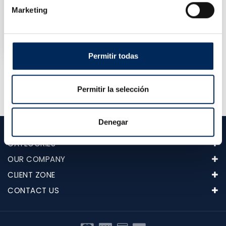
Marketing
Sand-Based Pressure Washer SANDBLASTER
10/TRG4222
Price
€265.00
Permitir todas
Showing 1-3 of 3 item(s)
Permitir la selección
Denegar
CATEGORIES
OUR COMPANY
CLIENT ZONE
CONTACT US