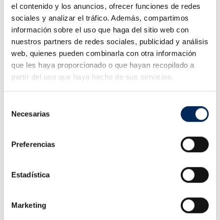
el contenido y los anuncios, ofrecer funciones de redes
Capacidade de pegar na loja
sociales y analizar el tráfico. Además, compartimos
(sem custos de transporte)
información sobre el uso que haga del sitio web con
nuestros partners de redes sociales, publicidad y análisis
web, quienes pueden combinarla con otra información
Online desde 2011
que les haya proporcionado o que hayan recopilado a
partir del uso que haya hecho de sus servicios.
Selección
Necesarias
Descrição
de
consentimiento
Esticador de chapeiro de carroçarias.
Preferencias
Descrição do produto
Estadística
Capacidade de 10 toneladas
Min. altura 47 centímetros
Marketing
Max. subir 15 cm
Normas de segurança: TUV, GS, CE