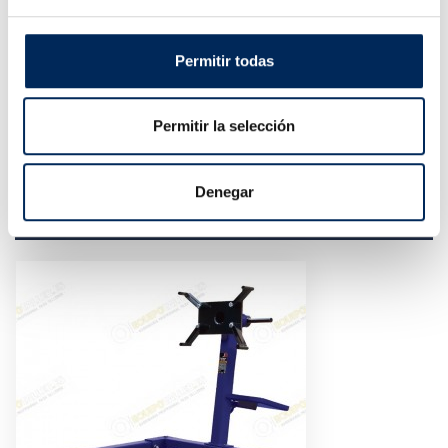
dimensões:
- 1 - 79 x 30 x 16,5 cm
- 2 - 81,5 x 43 x 16,5 cm
Permitir todas
Conteúdo:
Chifres de Calçados, bombas, espátulas, borracha,
enfiador masculino, faces planas de borracha, vários
Permitir la selección
tubos de extensão, ...
Denegar
PRODUTOS SIMILARES