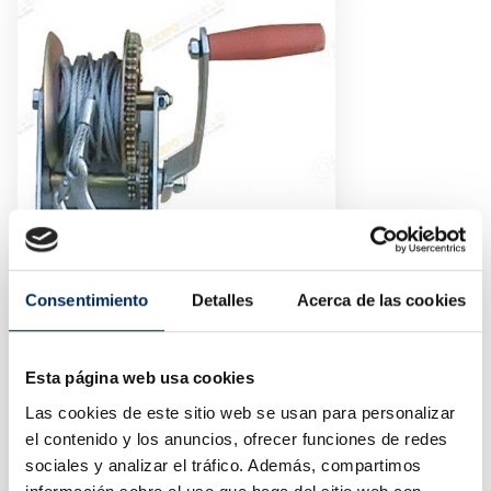
Consentimiento
Detalles
Acerca de las cookies
Guincho Aço 1.360 Kg
10/TRT1301C
Esta página web usa cookies
Preço
41,83 €
Las cookies de este sitio web se usan para personalizar
el contenido y los anuncios, ofrecer funciones de redes
Elevador De 1 Coluna 2,5 Toneladas
sociales y analizar el tráfico. Además, compartimos
10/EQT-S2.5T-220