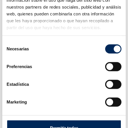
información sobre el uso que haga del sitio web con
Preço
2 622,00 €
nuestros partners de redes sociales, publicidad y análisis
web, quienes pueden combinarla con otra información
que les haya proporcionado o que hayan recopilado a
partir del uso que haya hecho de sus servicios.
Selección
Necesarias
de
consentimiento
Preferencias
Estadística
Carro De Ferramentas De Apoio
Marketing
10/EQT-C300
Preço
72,41 €
Permitir todas