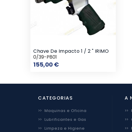
Chave De Impacto 1 / 2 " IRIMO
0/39-P801
Preço
155,00 €
CATEGORIAS
A 
>>
Maquinas e Oficina
>>
>>
Lubrificantes e Gas
>>
>>
Limpeza e Higiene
>>