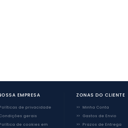
NOSSA EMPRESA
ZONAS DO CLIENTE
Políticas de privacidade
>>
Minha Conta
Condições gerais
>>
Gastos de Envio
Política de cookies em
>>
Prazos de Entrega