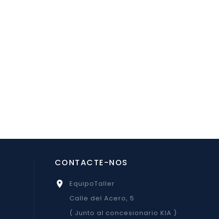
CONTACTE-NOS
EquipoTaller

Calle del Acero, 5
( Junto al concesionario KIA )