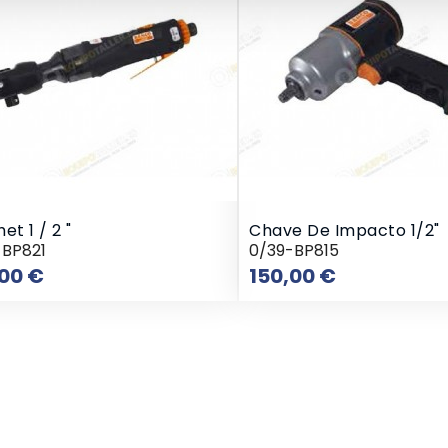
et 1 / 2 "
Chave De Impacto 1/2"
-BP821
0/39-BP815
Preço
Preço
,00 €
150,00 €