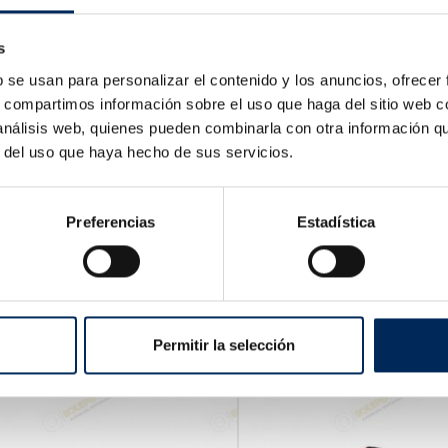
s
b se usan para personalizar el contenido y los anuncios, ofrecer
s, compartimos información sobre el uso que haga del sitio web 
 análisis web, quienes pueden combinarla con otra información q
r del uso que haya hecho de sus servicios.
Preferencias
Estadística
e Pneumática 1/2 "
Chocalho Pneumática 1/
D-2601
10/FRW1001
Preço
Preço
00 €
20,60 €
Permitir la selección