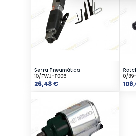
Serra Pneumática
Ratch
10/FWJ-T006
0/39
Preço
26,48 €
106