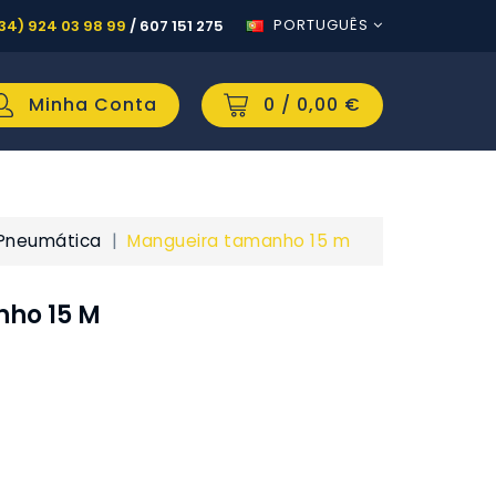
PORTUGUÊS
34) 924 03 98 99
/
607 151 275
Minha Conta
0
/ 0,00 €
Pneumática
Mangueira tamanho 15 m
ho 15 M