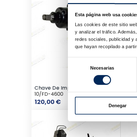
Esta página web usa cookie
Las cookies de este sitio we
y analizar el tráfico. Ademá
redes sociales, publicidad y
que hayan recopilado a parti
Selección
Necesarias
de
consentimiento
Chave De Impacto 3/4 "
Chav
10/FD-4600
10/F
Preço
120,00 €
75,
Denegar