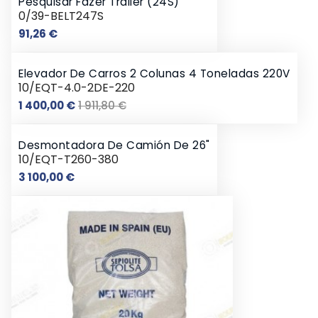
Pesquisar Fazer Trailer (24S)
0/39-BELT247S
Preço
91,26 €
Elevador De Carros 2 Colunas 4 Toneladas 220V
10/EQT-4.0-2DE-220
Preço
Preço
1 400,00 €
1 911,80 €
normal
Desmontadora De Camión De 26"
10/EQT-T260-380
Preço
3 100,00 €