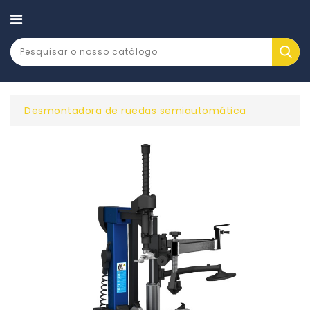
CATEGORY
Desmontadora de ruedas semiautomática