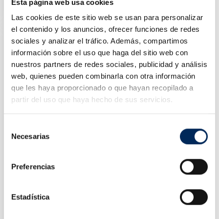
10/EQT-79111J
Esta página web usa cookies
Preço
448,00 €
Las cookies de este sitio web se usan para personalizar
el contenido y los anuncios, ofrecer funciones de redes
sociales y analizar el tráfico. Además, compartimos
información sobre el uso que haga del sitio web con
nuestros partners de redes sociales, publicidad y análisis
web, quienes pueden combinarla con otra información
que les haya proporcionado o que hayan recopilado a
partir del uso que haya hecho de sus servicios.
Selección
Necesarias
de
consentimiento
Preferencias
Estadística
Pistola De Impacto De Bateria 600 NM 1/2