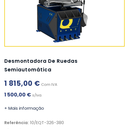
Desmontadora De Ruedas
Semiautomática
1 815,00 €
Com IVA
1 500,00 €
s/Iva.
+ Mais informação
10/EQT-326-380
Referência: