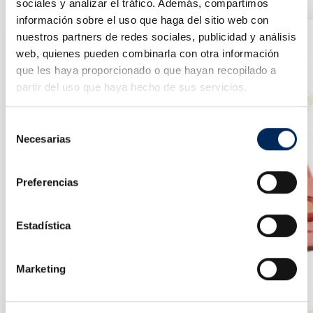
Precio
17,33 €
sociales y analizar el tráfico. Además, compartimos
información sobre el uso que haga del sitio web con
nuestros partners de redes sociales, publicidad y análisis
web, quienes pueden combinarla con otra información
que les haya proporcionado o que hayan recopilado a
partir del uso que haya hecho de sus servicios.
Selección
Necesarias
de
consentimiento
Preferencias
Estadística
Marketing