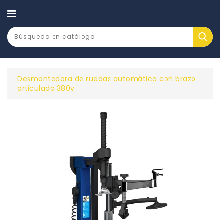
CATEGORÍA
Desmontadora de ruedas automática con brazo
articulado 380v