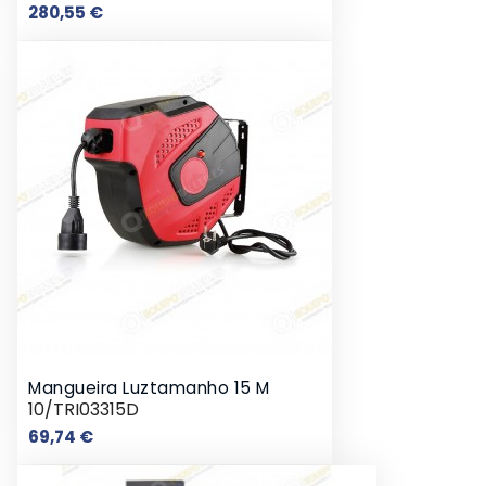
Preço
280,55 €
Mangueira Luztamanho 15 M
10/TRI03315D
Preço
69,74 €