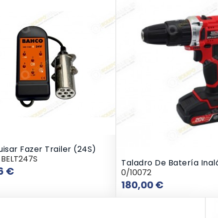
isar Fazer Trailer (24S)
-BELT247S
Taladro De Batería Ina
Preço
6 €
0/10072
Preço
180,00 €