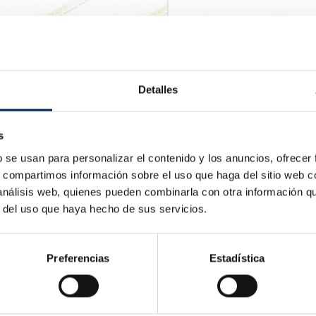
Detalles
s
b se usan para personalizar el contenido y los anuncios, ofrecer
s, compartimos información sobre el uso que haga del sitio web 
 análisis web, quienes pueden combinarla con otra información q
isar Fazer Trailer
r del uso que haya hecho de sus servicios.
9-BELT247N
Preço
6 €
Preferencias
Estadística
Rasmus Motor De Arranq
0/PFP680