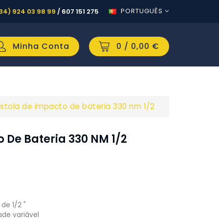
PORTUGUÊS
34) 924 03 98 99
/
607 151 275
Minha Conta
0
/ 0,00 €
istola de impacto de bateria 330 nm 1/2
o De Bateria 330 NM 1/2
de 1/2 "
ade variável