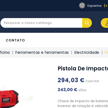
Espanha:
(+
CONTATO
icina
Ferramentas e ferramentas
Electricidade
P
Pistola De Impact
294,03 €
Com IVA
243,00 €
s/Iva.
Chave de impacto de bateria 
Inversor de rotação e velocid