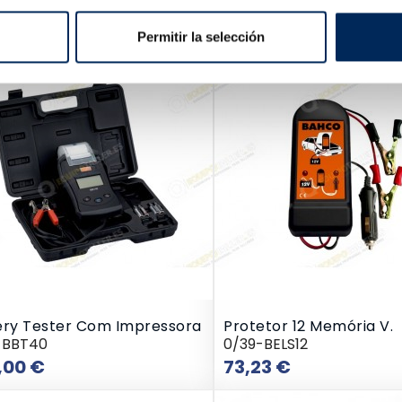
Preço
350,00 €
Permitir la selección
ery Tester Com Impressora
Protetor 12 Memória V.
-BBT40
0/39-BELS12
Preço
Preço
,00 €
73,23 €