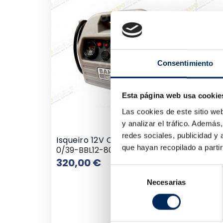
Consentimiento
Esta página web usa cookie
Las cookies de este sitio we
y analizar el tráfico. Ademá
redes sociales, publicidad y
Isqueiro 12V CA 800 Motores
Pesqu
que hayan recopilado a parti
0/39-BBL12-800-
10/3
Preço
320,00 €
91,2
Selección
Necesarias
de
consentimiento