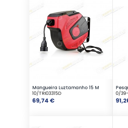
Mangueira Luztamanho 15 M
Pesqu
10/TRI03315D
0/39
Preço
69,74 €
91,2