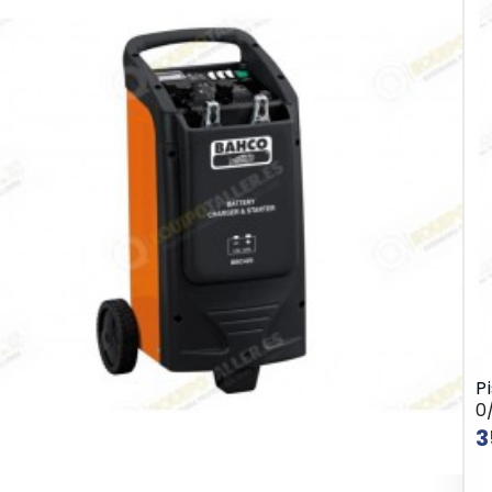
P
0
3