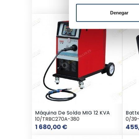
Denegar
Máquina De Solda MIG 12 KVA
Batt
10/TRBC270A-380
0/39
Preço
1 680,00 €
455