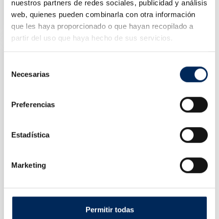
nuestros partners de redes sociales, publicidad y análisis
Pistola De Impacto De Bateria 330 NM 1/2
0/10073
web, quienes pueden combinarla con otra información
Preço
243,00 €
que les haya proporcionado o que hayan recopilado a
partir del uso que haya hecho de sus servicios.
Selección
Necesarias
de
consentimiento
Preferencias
Estadística
Marketing
Battery Tester Com Impressora
0/39-BBT40
Permitir todas
Preço
455,00 €