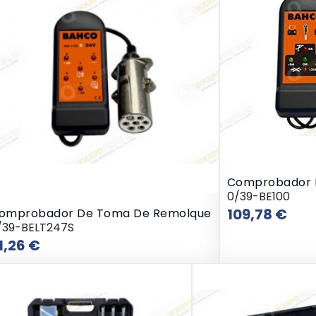
Comprobador 
0/39-BE100
Prec
109,78 €
omprobador De Toma De Remolque
/39-BELT247S
Precio
1,26 €