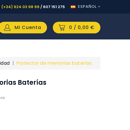
ESPAÑOL
(+34) 924 03 98 99
/
607 151 275
Mi Cuenta
0
/ 0,00 €
cidad
Protector de memorias baterías
orias Baterías
dos