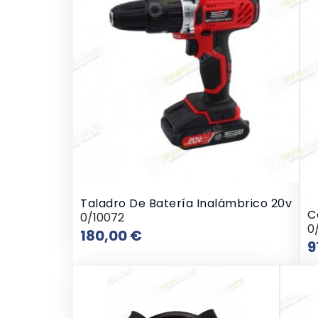
Taladro De Batería Inalámbrico 20v
C
0/10072
0
Precio
180,00 €
9