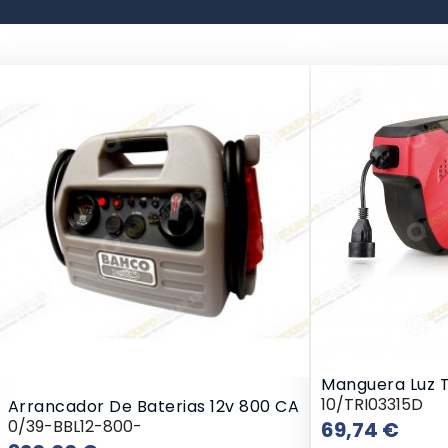
Manguera Luz T
10/TRI03315D
Arrancador De Baterias 12v 800 CA
0/39-BBL12-800-
Prec
69,74 €