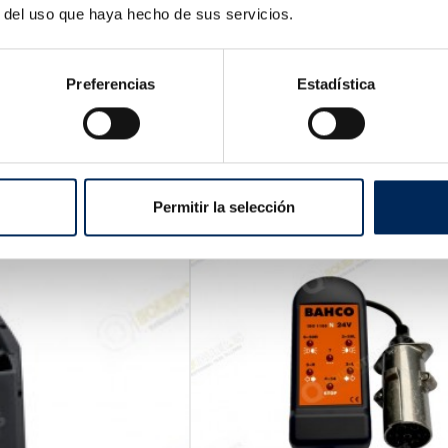
r del uso que haya hecho de sus servicios.
Preferencias
Estadística
ina De Soldadura Por Puntos Digital Spotter 8500 A
TRSG8500
Precio
,00 €
Permitir la selección