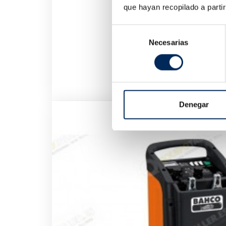
que hayan recopilado a parti
Selección
Necesarias
de
consentimiento
Máqu
10/
650
Denegar