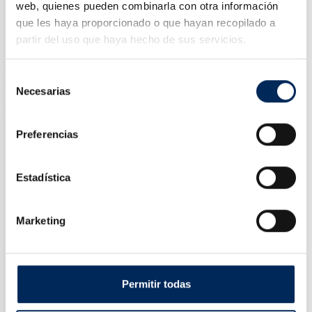
web, quienes pueden combinarla con otra información
que les haya proporcionado o que hayan recopilado a
partir del uso que haya hecho de sus servicios.
Protector De Memorias Baterías
0/39-BELS12
Precio
73,23 €
Selección
Necesarias
de
consentimiento
Preferencias
Estadística
Marketing
Permitir todas