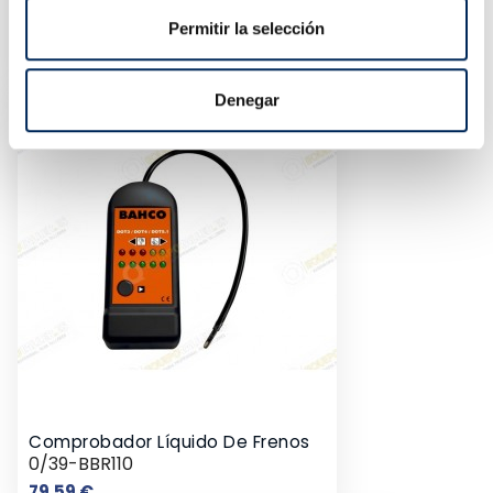
Comprobador De Calentadores
Permitir la selección
0/39-BE100
Precio
109,78 €
Denegar
Comprobador Líquido De Frenos
0/39-BBR110
Precio
79,59 €