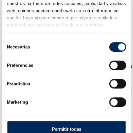
nuestros partners de redes sociales, publicidad y análisis
web, quienes pueden combinarla con otra información
que les haya proporcionado o que hayan recopilado a
partir del uso que haya hecho de sus servicios.
Selección
Necesarias
de
consentimiento
Preferencias
Cargador De Baterias 12/24V Arrancador De Bateria
0/39-BBC620
Precio
500,00 €
Estadística
Marketing
Permitir todas