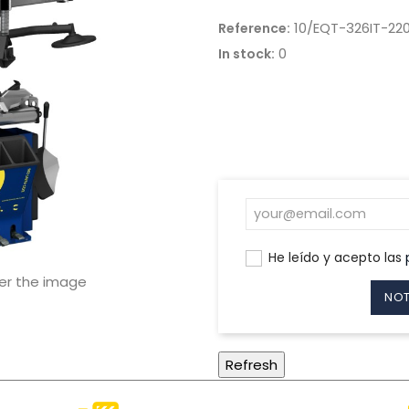
10/EQT-326IT-22
Reference:
0
In stock:
He leído y acepto las
ver the image
NOT