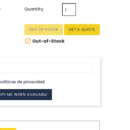
0
Quantity
OUT OF STOCK
GET A QUOTE

Out-of-Stock
políticas de privacidad
IFY ME WHEN AVAILABLE