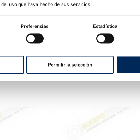
 Changer Basic
r del uso que haya hecho de sus servicios.
C810-380
Price
7.54
Preferencias
Estadística
Copy Of Carro De Herr
10/EQT-C007
Permitir la selección
Price
€229.14