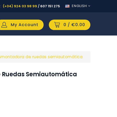
ENGLISH
:
(+34) 924 03 98 99
/
607 151 275
My Account
0
/ €0.00
smontadora de ruedas semiautomática
 Ruedas Semiautomática