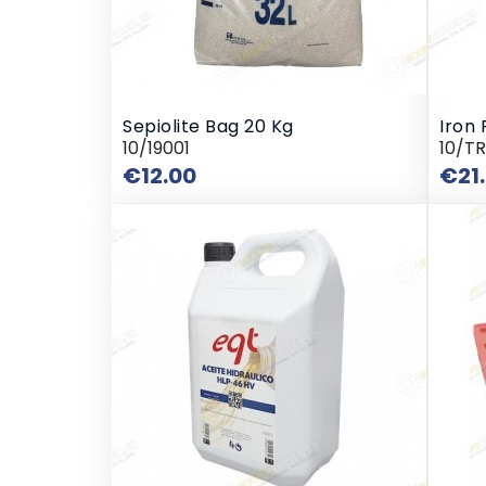
Sepiolite Bag 20 Kg
Iron
10/19001
10/T
Price
€12.00
€21