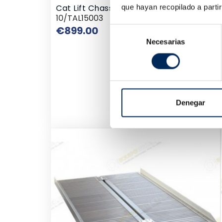
Cat Lift Chassis
Tyre
que hayan recopilado a parti
10/TAL15003
10/L
Price
€899.00
€92
Selección
Necesarias
de
consentimiento
Denegar