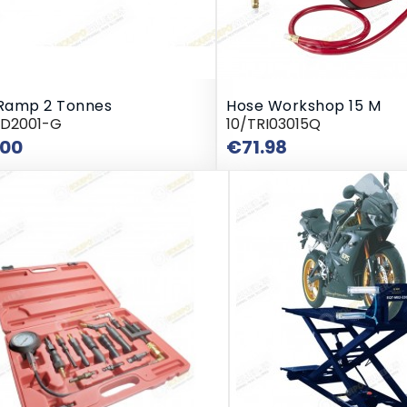
 Ramp 2 Tonnes
Hose Workshop 15 M
RD2001-G
10/TRI03015Q
Price
Price
.00
€71.98