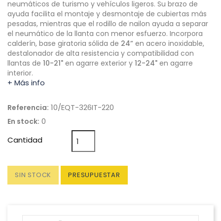
neumáticos de turismo y vehículos ligeros. Su brazo de
ayuda facilita el montaje y desmontaje de cubiertas más
pesadas, mientras que el rodillo de nailon ayuda a separar
el neumático de la llanta con menor esfuerzo. Incorpora
calderín, base giratoria sólida de
24”
en acero inoxidable,
destalonador de alta resistencia y compatibilidad con
llantas de
10-21"
en agarre exterior y
12-24"
en agarre
interior.
+ Más info
10/EQT-326IT-220
Referencia:
0
En stock:
Cantidad
SIN STOCK
PRESUPUESTAR