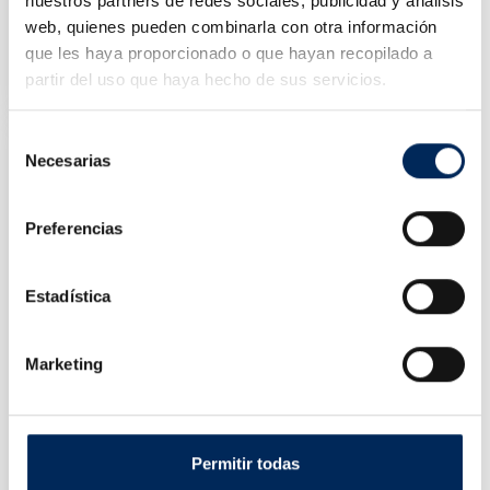
nuestros partners de redes sociales, publicidad y análisis
web, quienes pueden combinarla con otra información
Llave De Carraca Neumatica 1/2"
que les haya proporcionado o que hayan recopilado a
0/39-BP821
partir del uso que haya hecho de sus servicios.
Precio
106,00 €
Selección
Necesarias
de
consentimiento
Preferencias
Estadística
Marketing
Permitir todas
Juego Llaves Cazoleta Para Filtros