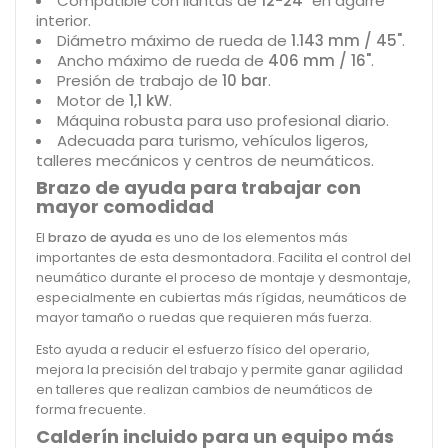
Compatible con llantas de
12-24"
en agarre
interior.
Diámetro máximo de rueda de
1.143 mm / 45"
.
Ancho máximo de rueda de
406 mm / 16"
.
Presión de trabajo de
10 bar
.
Motor de
1,1 kW
.
Máquina robusta para uso profesional diario.
Adecuada para turismo, vehículos ligeros,
talleres mecánicos y centros de neumáticos.
Brazo de ayuda para trabajar con
mayor comodidad
El
brazo de ayuda
es uno de los elementos más
importantes de esta desmontadora. Facilita el control del
neumático durante el proceso de montaje y desmontaje,
especialmente en cubiertas más rígidas, neumáticos de
mayor tamaño o ruedas que requieren más fuerza.
Esto ayuda a reducir el esfuerzo físico del operario,
mejora la precisión del trabajo y permite ganar agilidad
en talleres que realizan cambios de neumáticos de
forma frecuente.
Calderín incluido para un equipo más