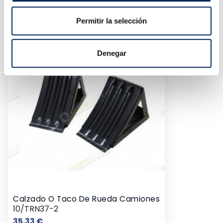
0/39-BE630
Precio
98,50 €
Permitir la selección
Denegar
Calzado O Taco De Rueda Camiones
10/TRN37-2
Precio
35,33 €