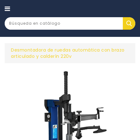
CATEGORÍA
Desmontadora de ruedas automática con brazo
articulado y calderín 220v