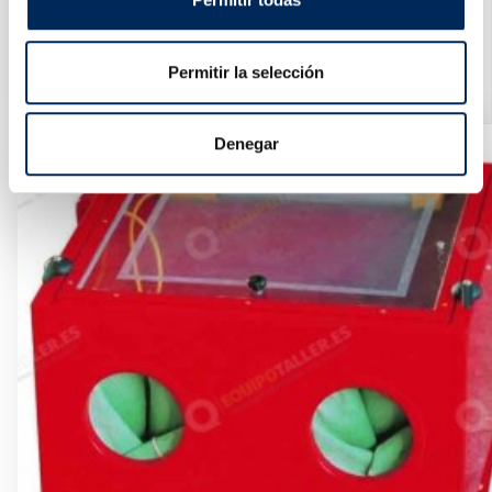
Paire De Chandelles À Crémaillère Fixe Avec Cliquet
10/T43002
Permitir la selección
Prix
35,00 €
Denegar