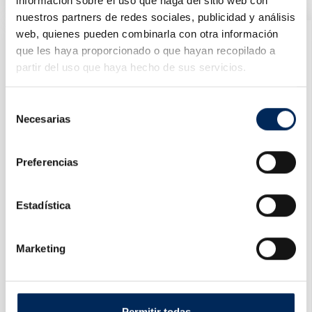
Prix
información sobre el uso que haga del sitio web con
250,04 €
nuestros partners de redes sociales, publicidad y análisis
web, quienes pueden combinarla con otra información
que les haya proporcionado o que hayan recopilado a
partir del uso que haya hecho de sus servicios.
Selección
Necesarias
de
consentimiento
Preferencias
Estadística
Marketing
Permitir todas