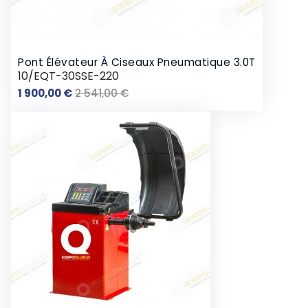
Pont Élévateur À Ciseaux Pneumatique 3.0T
10/EQT-30SSE-220
Prix
Prix
1 900,00 €
2 541,00 €
de
base