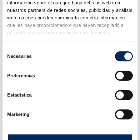
información sobre el uso que haga del sitio web con
Élévateur Hydraulique Pour Motos 500 Kg
10/EQT-M02
nuestros partners de redes sociales, publicidad y análisis
Prix
1 056,00 €
web, quienes pueden combinarla con otra información
que les haya proporcionado o que hayan recopilado a
partir del uso que haya hecho de sus servicios.
Selección
Necesarias
de
consentimiento
Preferencias
Estadística
Marketing
Tuyau Atelier 15 M
10/TRI03015Q
Prix