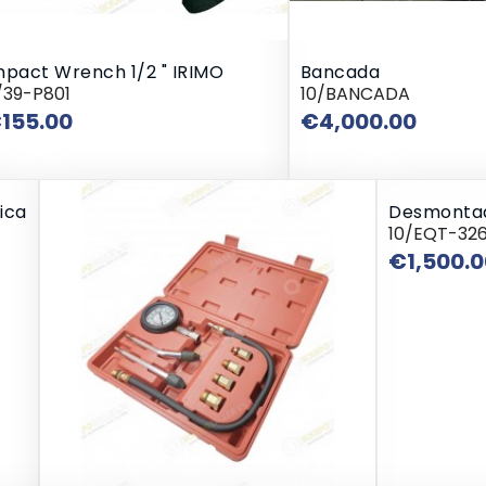
mpact Wrench 1/2 " IRIMO
Bancada
/39-P801
10/BANCADA
Price
Price
155.00
€4,000.00
ica
Desmontad
10/EQT-32
€1,500.0