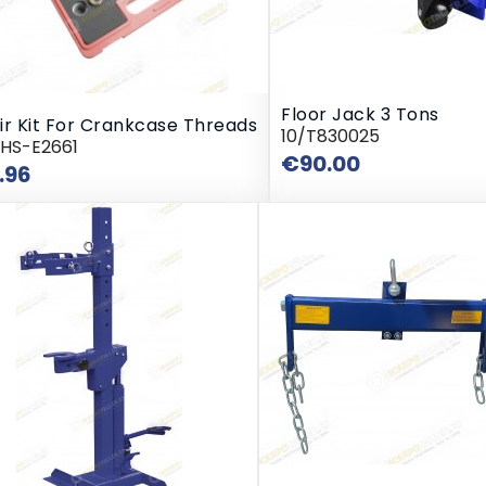
Floor Jack 3 Tons
ir Kit For Crankcase Threads
10/T830025
RHS-E2661
Price
€90.00
Price
.96