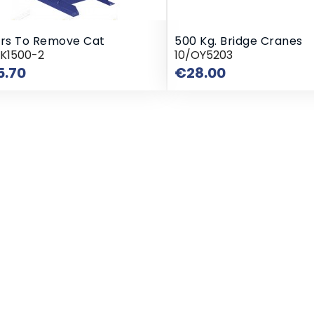
ers To Remove Cat
500 Kg. Bridge Cranes
RK1500-2
10/OY5203
Price
Price
5.70
€28.00