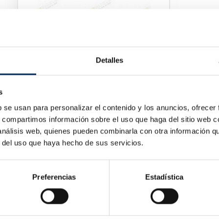
Oil Combustion Pressure Gauge Kit
10/TRHS-A1011
Price
€76.65
Detalles
s
b se usan para personalizar el contenido y los anuncios, ofrecer
s, compartimos información sobre el uso que haga del sitio web 
 análisis web, quienes pueden combinarla con otra información q
r del uso que haya hecho de sus servicios.
Preferencias
Estadística
Lifting Table 500 Lg
Tyre