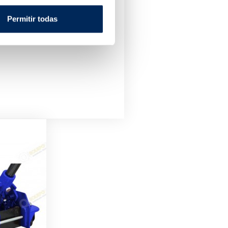
C810-380
Permitir todas
Price
7.54