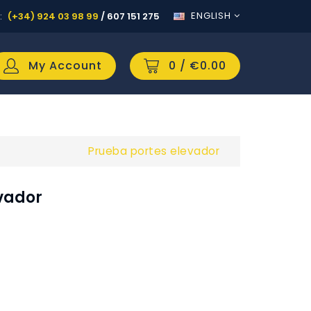
ENGLISH
:
(+34) 924 03 98 99
/
607 151 275
My Account
0
/ €0.00
Prueba portes elevador
vador
d