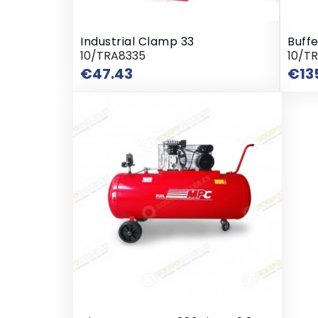
Industrial Clamp 33
Buff
10/TRA8335
10/T
Price
€47.43
€13