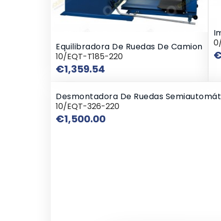
I
0
Equilibradora De Ruedas De Camion
€
10/EQT-T185-220
Price
€1,359.54
Desmontadora De Ruedas Semiautomát
10/EQT-326-220
Price
€1,500.00