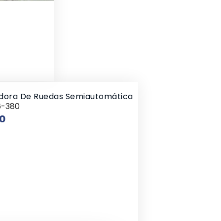
ora De Ruedas Semiautomática
6-380
Price
0