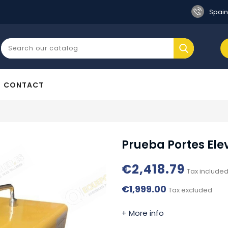
Spain
CONTACT
Prueba Portes Ele
€2,418.79
Tax include
€1,999.00
Tax excluded
+ More info