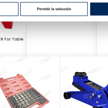
10/TP05001
10/L
Permitir la selección
Price
€328.00
€92
R For Table