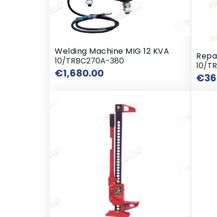
Welding Machine MIG 12 KVA
Repa
10/TRBC270A-380
10/T
Price
€1,680.00
€36