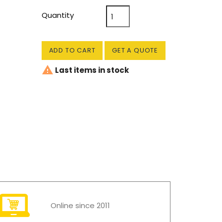
Quantity
ADD TO CART
GET A QUOTE

Last items in stock
Online since 2011