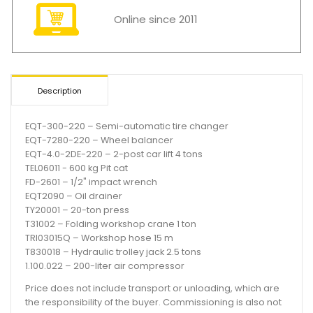
Online since 2011
Description
EQT-300-220 – Semi-automatic tire changer
EQT-7280-220 – Wheel balancer
EQT-4.0-2DE-220 – 2-post car lift 4 tons
TEL06011 - 600 kg Pit cat
FD-2601 – 1/2" impact wrench
EQT2090 – Oil drainer
TY20001 – 20-ton press
T31002 – Folding workshop crane 1 ton
TRI03015Q – Workshop hose 15 m
T830018 – Hydraulic trolley jack 2.5 tons
1.100.022 – 200-liter air compressor
Price does not include transport or unloading, which are
the responsibility of the buyer. Commissioning is also not