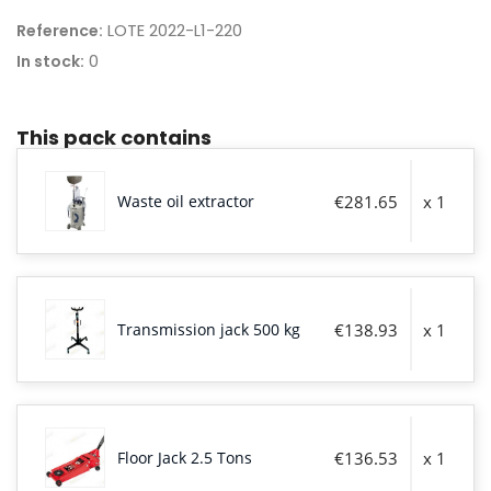
LOTE 2022-L1-220
Reference:
0
In stock:
This pack contains
Waste oil extractor
€281.65
x 1
Transmission jack 500 kg
€138.93
x 1
Floor Jack 2.5 Tons
€136.53
x 1