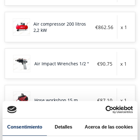
Air compressor 200 litros
€862.56
x 1
2,2 kW
Air Impact Wrenches 1/2 "
€90.75
x 1
Hose workshop 15 m
€87.10
x 1
Consentimiento
Detalles
Acerca de las cookies
Desmontadora de ruedas
€937.75
x 1
semiautomática