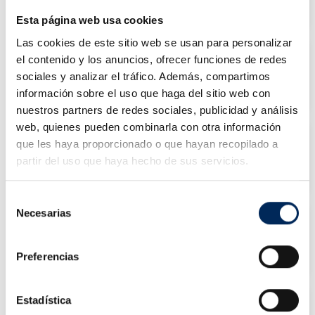
Esta página web usa cookies
Las cookies de este sitio web se usan para personalizar
el contenido y los anuncios, ofrecer funciones de redes
Desmontadora de ruedas
€816.75
x 1
sociales y analizar el tráfico. Además, compartimos
semiautomática
información sobre el uso que haga del sitio web con
nuestros partners de redes sociales, publicidad y análisis
web, quienes pueden combinarla con otra información
que les haya proporcionado o que hayan recopilado a
Two-post car lift 4 tons
€1,694.00
x 1
partir del uso que haya hecho de sus servicios.
220V
Selección
Necesarias
de
consentimiento
Crane 2 Tons
€242.00
x 1
Preferencias
Estadística
Hydraulic Press 20