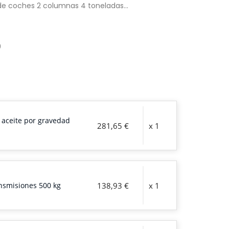
e coches 2 columnas 4 toneladas...
0
 aceite por gravedad
281,65 €
x 1
n
nsmisiones 500 kg
138,93 €
x 1