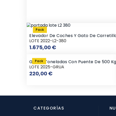
Pack
Elevador De Coches Y Gato De Carretill
LOTE 2022-L2-380
Precio
1.675,00 €
Grúa 2 Toneladas Con Puente De 500 K
Pack
LOTE 2025-GRUA
Precio
220,00 €
CATEGORÍAS
NU