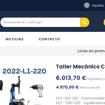
s
España:
NOTICIAS
CONTACTO
Lotes en prom
Taller Mecánico 
6.013,70 €
Impuestos 
4.970,00 €
Precio sin IVA
EQT-300-220 - Desmontador
EQT-7280-220 - Equilibrador