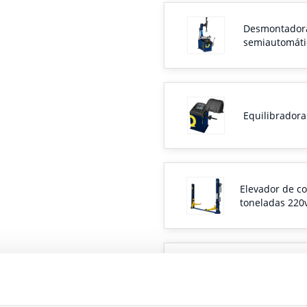
Desmontador
semiautomáti
Equilibradora
Elevador de c
toneladas 220
Grúa 2 Tonel