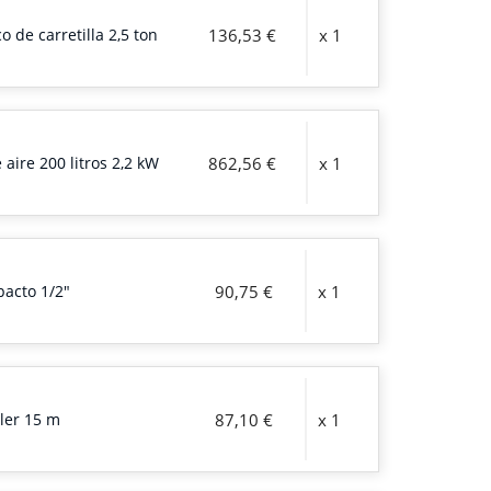
o de carretilla 2,5 ton
136,53 €
x 1
aire 200 litros 2,2 kW
862,56 €
x 1
pacto 1/2"
90,75 €
x 1
ler 15 m
87,10 €
x 1