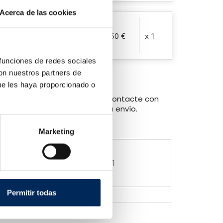
Acerca de las cookies
lica 20 toneladas
544,50 €
x 1
 funciones de redes sociales
con nuestros partners de
ue les haya proporcionado o
nible para el envío ordinario, contacte con
cotización personalizada de su envío.
 TRANSPORTE
Marketing
Online desde 2011
Permitir todas