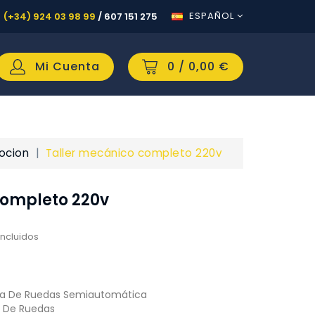
ESPAÑOL
(+34) 924 03 98 99
/
607 151 275
Mi Cuenta
0
/ 0,00 €
ocion
Taller mecánico completo 220v
Completo 220v
incluidos
a De Ruedas Semiautomática
a De Ruedas