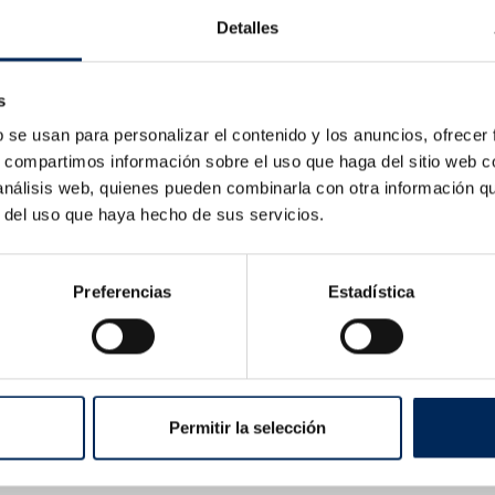
Detalles
Prensa hidráu
s
b se usan para personalizar el contenido y los anuncios, ofrecer
s, compartimos información sobre el uso que haga del sitio web 
 análisis web, quienes pueden combinarla con otra información q
r del uso que haya hecho de sus servicios.
Este producto no está dispo
nosotros para solicitar una 
SOLICITAR COTIZACIÓN DE
Preferencias
Estadística
Posibilidad de recoger en
tienda
(sin costes de transporte)
Permitir la selección