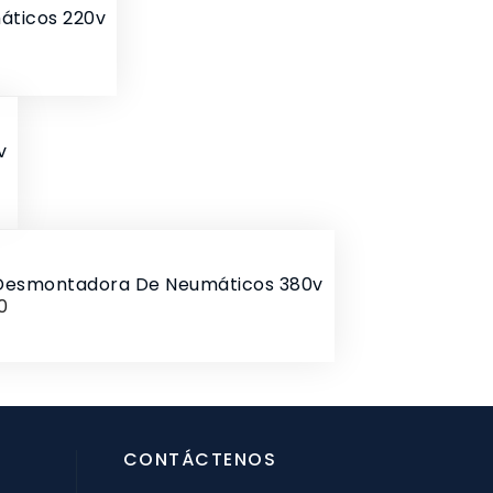
áticos 220v
v
Y Desmontadora De Neumáticos 380v
0
cio
CONTÁCTENOS