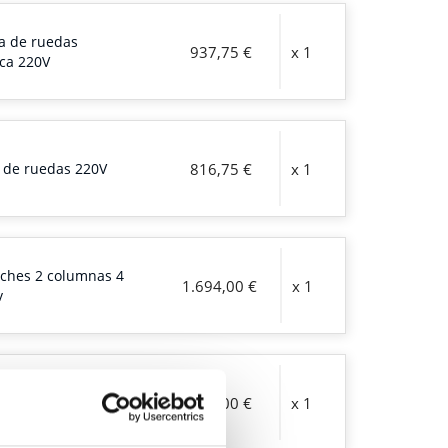
a de ruedas
937,75 €
x 1
ca 220V
 de ruedas 220V
816,75 €
x 1
oches 2 columnas 4
1.694,00 €
x 1
v
adas
242,00 €
x 1