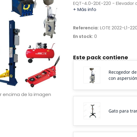
EQT-4.0-2DE-220 - Elevador d
+ Más info
LOTE 2022-L1-22
Referencia:
0
En stock:
Este pack contiene
Recogedor de
con aspersió
or encima de la imagen
Gato para tra