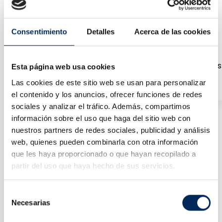
Consentimiento
Detalles
Acerca de las cookies
Cargador De Baterias 12/24V Arrancador De Baterias
Esta página web usa cookies
0/39-BBC420
Las cookies de este sitio web se usan para personalizar
Precio
400,00 €
el contenido y los anuncios, ofrecer funciones de redes
sociales y analizar el tráfico. Además, compartimos
información sobre el uso que haga del sitio web con
nuestros partners de redes sociales, publicidad y análisis
web, quienes pueden combinarla con otra información
que les haya proporcionado o que hayan recopilado a
partir del uso que haya hecho de sus servicios.
Selección
Necesarias
de
consentimiento