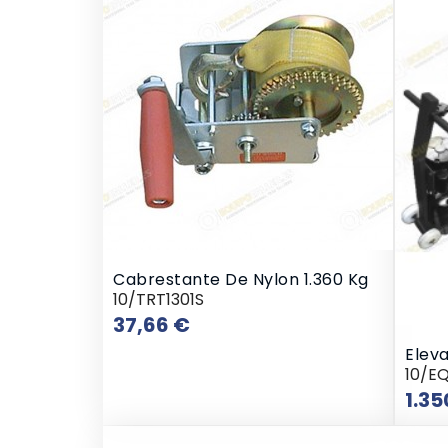
Cabrestante De Nylon 1.360 Kg
10/TRT1301S
Precio
37,66 €
Eleva
10/E
1.35