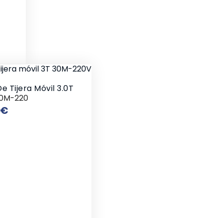
e Tijera Móvil 3.0T
30M-220
Precio
 €