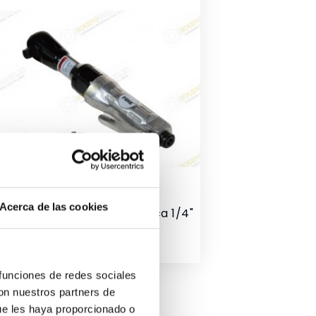
Acerca de las cookies
Llave De Carraca Neumatica 1/4"
10/FRW1001
Precio
20,60 €
 funciones de redes sociales
con nuestros partners de
ue les haya proporcionado o