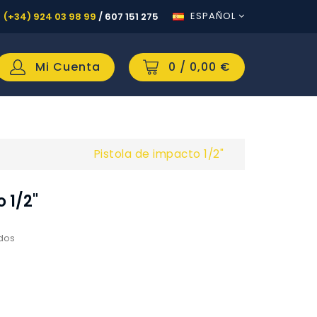
ESPAÑOL
(+34) 924 03 98 99
/
607 151 275
Mi Cuenta
0
/ 0,00 €
Pistola de impacto 1/2"
 1/2"
idos