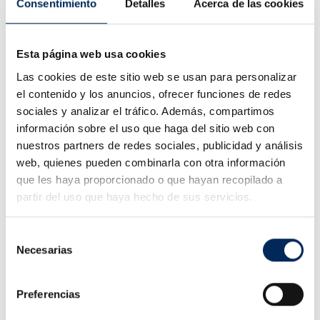
Consentimiento
Detalles
Acerca de las cookies
Posibilidad de recoger en
tienda
Esta página web usa cookies
(sin costes de transporte)
Las cookies de este sitio web se usan para personalizar
el contenido y los anuncios, ofrecer funciones de redes
sociales y analizar el tráfico. Además, compartimos
Online desde 2011
información sobre el uso que haga del sitio web con
nuestros partners de redes sociales, publicidad y análisis
web, quienes pueden combinarla con otra información
que les haya proporcionado o que hayan recopilado a
Descripción
partir del uso que haya hecho de sus servicios.
Soporte de moto o caballete de moto
Selección
Necesarias
de
Capacidad 100 kg
consentimiento
Introducción Frontal de la rueda
Delantero
Preferencias
Peso 6 kg