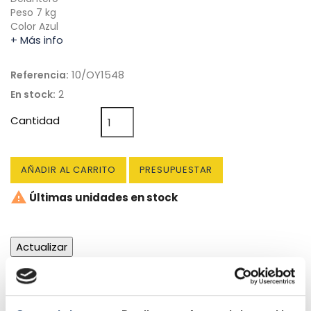
Peso 7 kg
Color Azul
+ Más info
10/OY1548
Referencia:
2
En stock:
Cantidad
AÑADIR AL CARRITO
PRESUPUESTAR

Últimas unidades en stock
Entregas de 4 a 10 días.