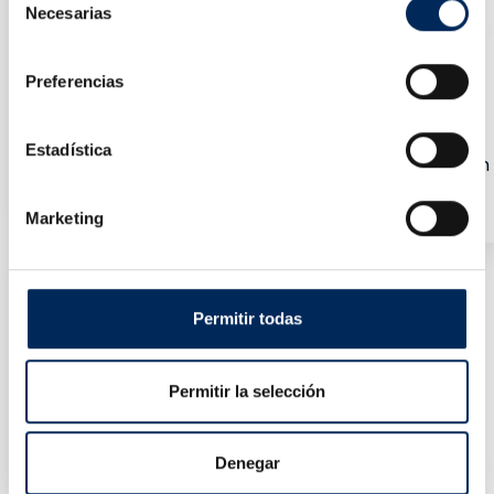
Necesarias
de
consentimiento
Preferencias
Estadística
Gato De Carretilla Perfil Bajo Con Brazo De Elevació
10/T830027H
Preço
199,05 €
Marketing
Permitir todas
Permitir la selección
Denegar