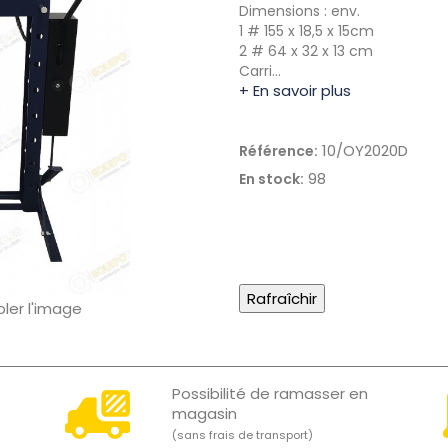
Dimensions : env.
1 # 155 x 18,5 x 15cm
2 # 64 x 32 x 13 cm
Carri…
+ En savoir plus
10/OY2020D
Référence:
98
En stock:
oler l'image
Possibilité de ramasser en
magasin
(sans frais de transport)