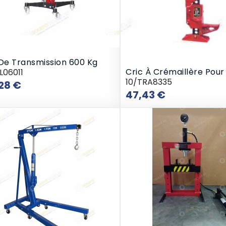
 De Transmission 600 Kg
Cric À Crémaillère Pour 
L06011
10/TRA8335
Prix
28 €
Prix
47,43 €