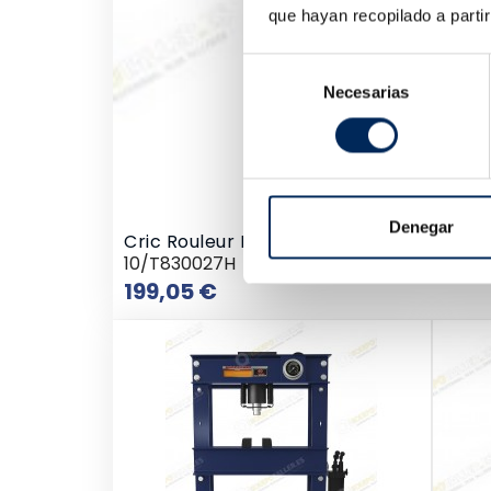
que hayan recopilado a parti
Selección
Necesarias
de
consentimiento
Denegar
Cric Rouleur Hydraulique À Profil Bas A
10/T830027H
Prix
199,05 €