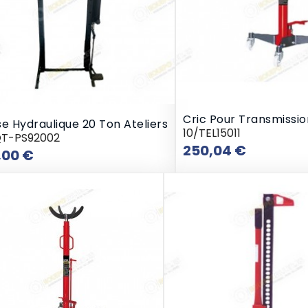
Cric Pour Transmissio
e Hydraulique 20 Ton Ateliers
10/TEL15011
QT-PS92002
Prix
250,04 €
Prix
,00 €