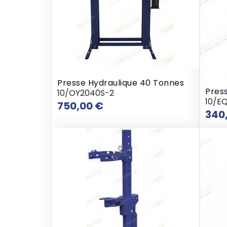
Presse Hydraulique 40 Tonnes
Press
10/OY2040S-2
10/E
Prix
750,00 €
340