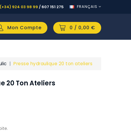
FRANÇAIS
(+34) 924 03 98 99
/
607 151 275
Mon Compte
0
/ 0,00 €
lic
Presse hydraulique 20 ton ateliers
e 20 Ton Ateliers
ite.