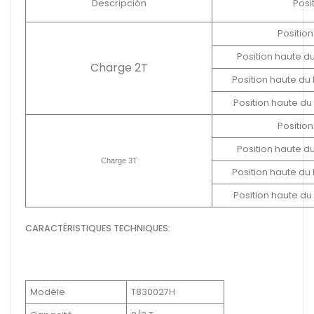
Descripción
Posi
Positio
Position haute d
Charge 2T
Position haute d
Position haute du
Positio
Position haute d
Charge 3T
Position haute d
Position haute du
CARACTÉRISTIQUES TECHNIQUES:
Modèle
T830027H