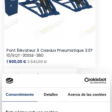
Pont Élévateur À Ciseaux Pneumatique 3.0T
10/EQT-30SSE-380
Prix
Prix
1 900,00 €
2 541,00 €
de
base
Pont Élévateur À Ciseaux Encastré
10/EQT-30SB-220
Prix
2 455,00 €
Consentimiento
Detalles
Acerca de las cookies