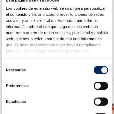
Esta página web usa cookies
Las cookies de este sitio web se usan para personalizar
el contenido y los anuncios, ofrecer funciones de redes
sociales y analizar el tráfico. Además, compartimos
información sobre el uso que haga del sitio web con
nuestros partners de redes sociales, publicidad y análisis
web, quienes pueden combinarla con otra información
que les haya proporcionado o que hayan recopilado a
partir del uso que haya hecho de sus servicios.
Porte-Rouleau
Selección
10/TRM4901
Necesarias
de
Prix
16,18 €
consentimiento
Preferencias
Estadística