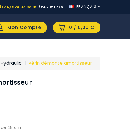
FRANÇAIS
(+34) 924 03 98 99
/
607 151 275
Mon Compte
0
/ 0,00 €
Hydraulic
Vérin démonte amortisseur
ortisseur
l de 48 cm