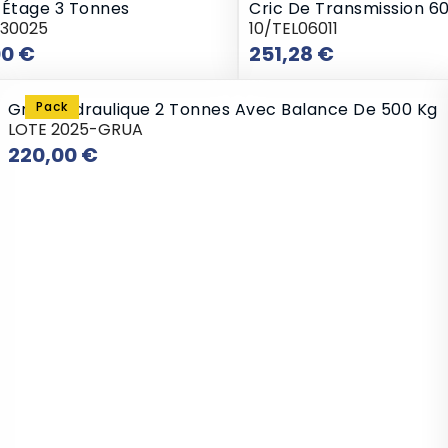
 Étage 3 Tonnes
Cric De Transmission 6
830025
10/TEL06011
Prix
Prix
00 €
251,28 €
Grue Hydraulique 2 Tonnes Avec Balance De 500 Kg
Pack
LOTE 2025-GRUA
Prix
220,00 €