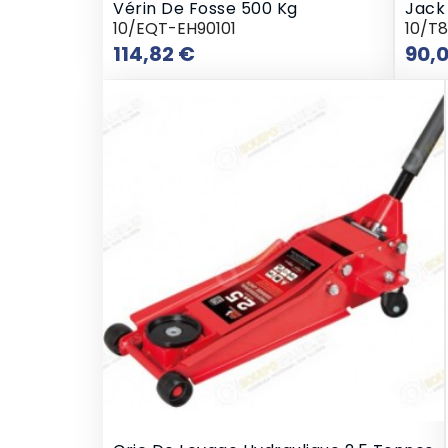
Vérin De Fosse 500 Kg
Jack
10/EQT-EH90101
10/T
Prix
114,82 €
90,