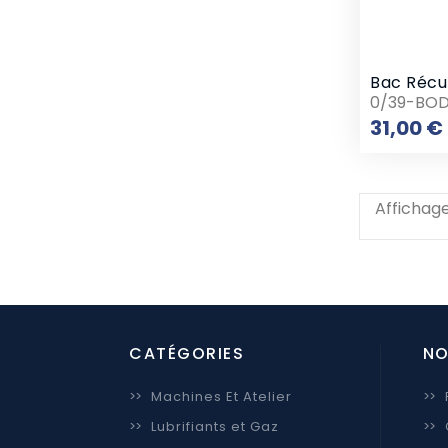
0/39-BOD
31,00 €
Affichage
CATÉGORIES
NO
>>
Machines Et Atelier
>>
>>
Lubrifiants et Gaz
>>