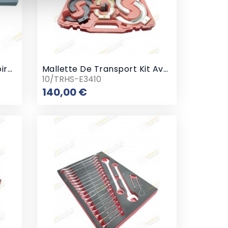
Clé À Douilles Avec Accesoires
Mallette De Transport Kit Avec Compresseur De Ressort Universel Et L'extension
10/TRHS-E3410
Prix
140,00 €