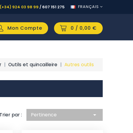
FRANÇAIS
(+34) 924 03 98 99
/
607 151 275
Mon Compte
0
/ 0,00 €
r
Outils et quincailleire
Autres outils
Trier par :
Pertinence
