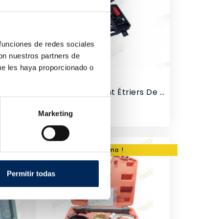
 funciones de redes sociales
con nuestros partners de
ue les haya proporcionado o
Rampe En Acier Pour Véhicule De 3 Tonnes
Repositionnement Étriers De Frein De Piston
0/39-BBR300P50
Prix
135,00 €
Marketing
Promo !
Permitir todas