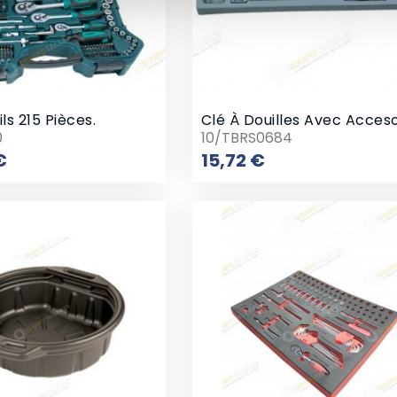
ls 215 Pièces.
0
10/TBRS0684
Prix
Prix
€
15,72 €