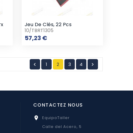
rx
Jeu De Clés, 22 Pcs
10/TBRT1305
Prix
57,23 €
1
2
3
4


CONTACTEZ NOUS
EquipoTaller

Calle del Acero, 5