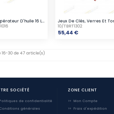
Bac Récupérateur D'huile 16 Litres
Jeux De Clés, Verres Et To
1016
10/TBRT1302
Prix
Prix
55,44 €
 16-30 de 47 article(s)
TRE SOCIÉTÉ
ZONE CLIENT
Politiques de confidentialité
>>
Mon Compte
Conditions générales
>>
Frais d'expédition