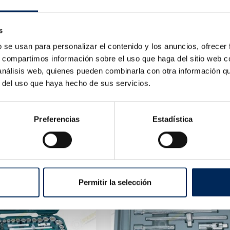
s
b se usan para personalizar el contenido y los anuncios, ofrecer
s, compartimos información sobre el uso que haga del sitio web 
 análisis web, quienes pueden combinarla con otra información q
r del uso que haya hecho de sus servicios.
Plateau Nettoyer Les Pièces Avec Des Roues
01-20M
10/TRD2003
Prix
Prix
 €
49,37 €
Preferencias
Estadística
Permitir la selección