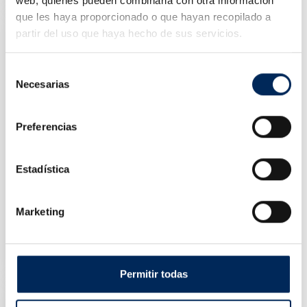
web, quienes pueden combinarla con otra información
que les haya proporcionado o que hayan recopilado a
partir del uso que haya hecho de sus servicios.
Selección
Necesarias
de
consentimiento
Preferencias
Estadística
Marketing
Profile Floor Jack Under 3 Tons
10/T83508
Price
€145.00
Permitir todas