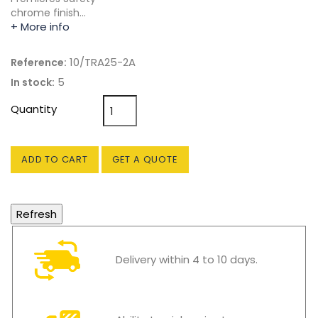
chrome finish…
+ More info
10/TRA25-2A
Reference:
5
In stock:
Quantity
ADD TO CART
GET A QUOTE
Delivery within 4 to 10 days.