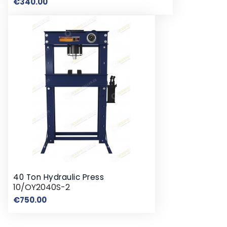
Price
€340.00
40 Ton Hydraulic Press
10/OY2040S-2
Price
€750.00