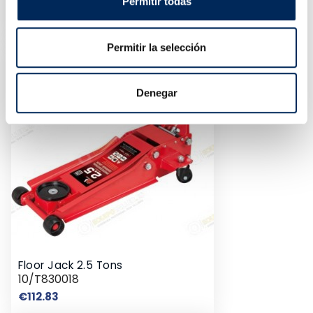
Permitir todas
10/EQT-EH90101KR
Price
€150.00
Permitir la selección
Denegar
Floor Jack 2.5 Tons
10/T830018
Price
€112.83