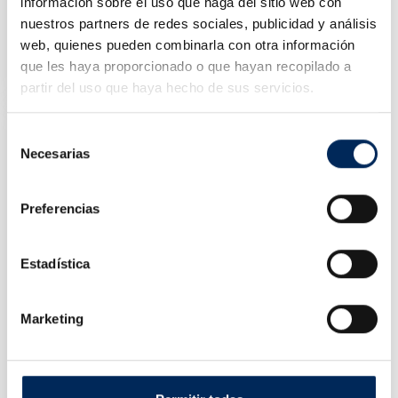
información sobre el uso que haga del sitio web con
nuestros partners de redes sociales, publicidad y análisis
Industrial Clamp 13 Cm
web, quienes pueden combinarla con otra información
10/TRA8605-GS
que les haya proporcionado o que hayan recopilado a
Price
€77.05
partir del uso que haya hecho de sus servicios.
Selección
Necesarias
de
consentimiento
Preferencias
Estadística
Marketing
Gato Transmisiones