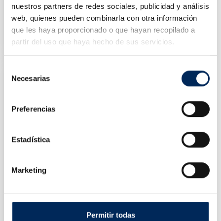
nuestros partners de redes sociales, publicidad y análisis
web, quienes pueden combinarla con otra información
Cable Para Vehículos Eléctricos Enchufe Schuko
que les haya proporcionado o que hayan recopilado a
10/EQT-EWT2D
partir del uso que haya hecho de sus servicios.
Prix
136,36 €
Selección
Necesarias
de
consentimiento
Preferencias
Estadística
Marketing
Permitir todas
Jeu D'outils 215 Pièces.