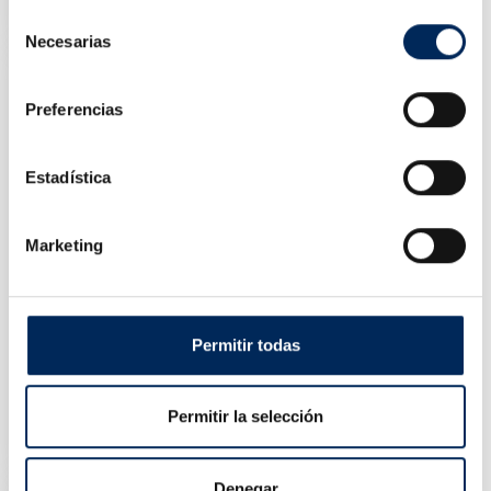
Precio
106,00 €
Selección
Necesarias
de
consentimiento
Preferencias
Estadística
Marketing
Permitir todas
Manguera Taller 15 M
Permitir la selección
10/TRI03015Q
Precio
71,98 €
Denegar